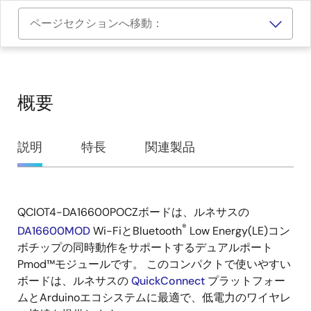
ページセクションへ移動：
概要
概
説明
特長
関連製品
要
QCIOT4-DA16600POCZボードは、ルネサスの
説
®
DA16600MOD
Wi-FiとBluetooth
Low Energy(LE)コン
明
ボチップの同時動作をサポートするデュアルポート
Pmod™モジュールです。 このコンパクトで使いやすい
ボードは、ルネサスの
QuickConnect
プラットフォー
ムとArduinoエコシステムに最適で、低電力のワイヤレ