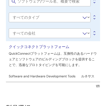
ト
Software
title
ウ
ェ
Software
ア
type
／
ツ
会
社
ー
名
クイックコネクトプラットフォーム
ル
QuickConnectプラットフォームは、互換性のあるハードウ
ェアとソフトウェアのビルディングブロックを提供するこ
とで、迅速なプロトタイピングを可能にします。
Software and Hardware Development Tools
ルネサス
1件