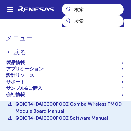
メ
イ
A
ン
Main
コ
設計リソース
ボード＆キット
QCIOT4-DA16600POCZ
navigation
ン
パ
メニュー
テ
Wi-FiおよびBluetooth LE
ン
ン
クイックコネクト IoTボー
戻る
ツ
く
に
ド
ず
製品情報
移
アプリケーション
QCIOT4-DA16600POCZ
動
アクティブ
設計リソース
サポート
サンプル&ご購入
ご購入
会社情報
QCIOT4-DA16600POCZ Combo Wireless PMOD
Module Board Manual
QCIOT4-DA16600POCZ Software Manual