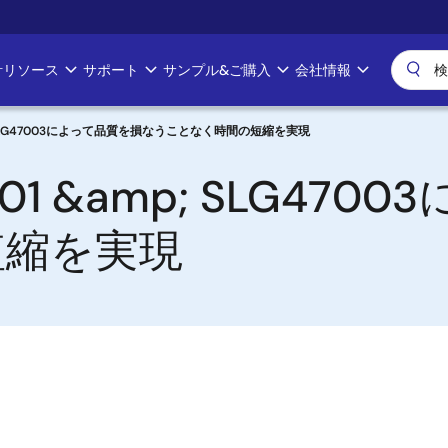
計リソース
サポート
サンプル&ご購入
会社情報
&amp; SLG47003によって品質を損なうことなく時間の短縮を実現
47001 &amp; SLG4
短縮を実現