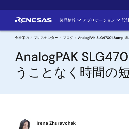
メ
イ
ン
製品情報
アプリケーション
設
Main
コ
ン
navigation
テ
会社案内
プレスセンター
ブログ
AnalogPAK SLG47001 
ン
パ
AnalogPAK SLG
ツ
に
ン
移
うことなく時間の
く
動
ず
画
Irena Zhuravchak
像