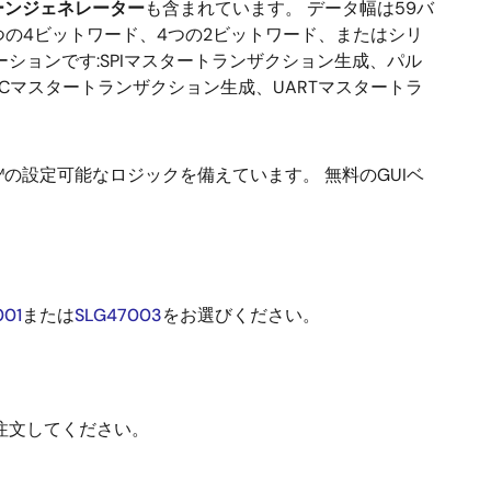
ーンジェネレーター
も含まれています。 データ幅は59バ
つの4ビットワード、4つの2ビットワード、またはシリ
ションです:SPIマスタートランザクション生成、パル
、I²Cマスタートランザクション生成、UARTマスタートラ
AK™の設定可能なロジックを備えています。 無料のGUIベ
001
または
SLG47003
をお選びください。
注文してください。