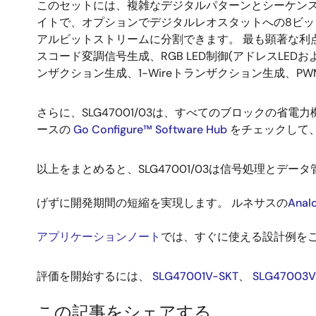
このセットには、複雑なデジタルパターンとシーケン
イトで、オプションでデジタルレオスタットへの8ビッ
アルビットストリームに分割できます。 最も顕著な利
スコード変調信号生成、RGB LED制御(アドレスLED
ンザクション生成、1-Wireトランザクション生成、PW
さらに、SLG47001/03は、すべてのブロックの省電
ースの
Go Configure™ Software Hub
をチェックして
以上をまとめると、SLG47001/03は信号処理とデ
げずに開発期間の短縮を実現します。 ルネサスの
Anal
アプリケーションノート
では、すぐに使える設計例を
評価を開始するには、
SLG47001V-SKT
、
SLG47003V
この記事をシェアする