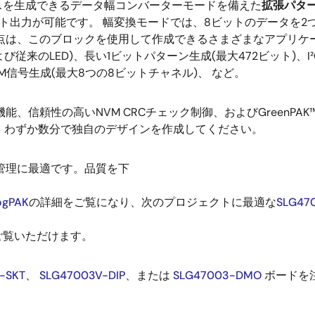
スを生成できるデータ幅コンバーターモードを備えた
拡張パタ
ト出力が可能です。 幅変換モードでは、8ビットのデータを2
点は、このブロックを使用して作成できるさまざまなアプリケー
および従来のLED)、長い1ビットパターン生成(最大472ビット)
M信号生成(最大8つの8ビットチャネル)、 など。
力機能、信頼性の高いNVM CRCチェック制御、およびGreenP
、わずか数分で独自のデザインを作成してください。
ータ管理に最適です。品質を下
ogPAK
の詳細をご覧になり、次のプロジェクトに最適な
SLG47
ご覧いただけます。
-SKT
、
SLG47003V-DIP
、または
SLG47003-DMO
ボードを