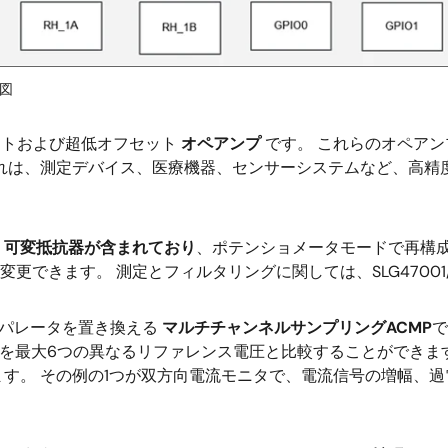
ク図
リフトおよび超低オフセット
オペアンプ
です。 これらのオペアン
これは、測定デバイス、医療機器、センサーシステムなど、高精
)
可変抵抗器が含まれており
、ポテンショメータモードで再構成
更できます。 測定とフィルタリングに関しては、SLG4700
ンパレータを置き換える
マルチチャンネルサンプリングACMP
で
ネルを最大6つの異なるリファレンス電圧と比較することができま
す。 その例の1つが双方向電流モニタで、電流信号の増幅、