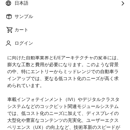
Automotive Solution Business Unit
日本語
Automotive Digital Products Marketing
Division SoC Marketing Department
サンプル
カート
公開日:2021年7月20日
ログイン
CASE（Connected, Autonomous, Shared, Electrified）
に向けた自動車業界とE/Eアーキテクチャの変革には、
膨大な工数と費用が必要になります。このような背景
の中、特にエントリーからミッドレンジでの自動車ラ
インアップでは、更なる低コスト化のニーズが高く求
められています。
車載インフォテインメント（IVI）やデジタルクラスタ
システムなどのコックピット関連モジュールシステム
では、低コスト化のニーズに加えて、ディスプレイの
大型化や豊富なコンテンツの充実化、ユーザーエクス
ペリエンス（UX）の向上など、技術革新のスピードが