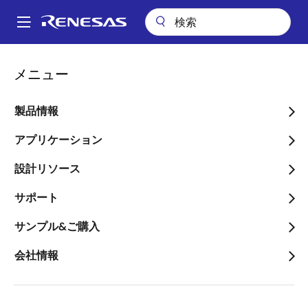
メ
イ
A
ン
Main
コ
会社案内
プレスセンター
ブログ
navigation
メニュー
ン
車載インフォテインメント、コックピット、デジタルクラスタ向け新
パ
製品R-Car Gen3eシリーズ
テ
ン
ン
製品情報
車載インフォテインメン
ツ
く
ト、コックピット、デジタ
に
アプリケーション
ず
移
ルクラスタ向け新製品R-
設計リソース
動
Car Gen3eシリーズ
サポート
サンプル&ご購入
会社情報
画
Peter Bechberger
像