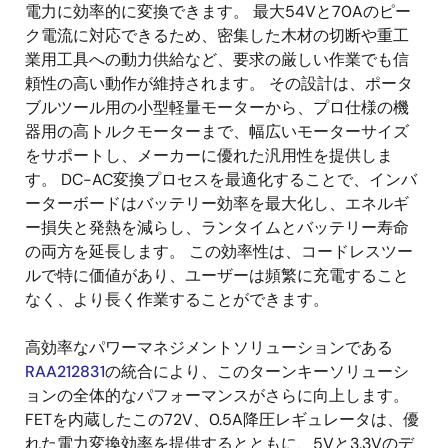
電力に効率的に変換できます。 最大54Vと70Aのピー
ク電流に対応できるため、密集した木材の切断や重工
業用工具への動力供給など、要求の厳しい作業でも信
頼性の高い動作が維持されます。 その設計は、ポータ
ブルツール用の小型軽量モーターから、プロ仕様の機
器用の高トルクモーターまで、幅広いモーターサイズ
をサポートし、メーカーに優れた汎用性を提供しま
す。 DC-AC変換プロセスを最適化することで、インバ
ーターボードはバッテリー効率を最大化し、エネルギ
ー損失と発熱を減らし、ランタイムとバッテリー寿命
の両方を延長します。 この効率性は、コードレスツー
ルで特に価値があり、ユーザーは頻繁に充電すること
なく、より長く作業することができます。
高効率なパワーマネジメントソリューションである
RAA212831
の統合により、このターンキーソリューシ
ョンの全体的なパフォーマンスがさらに向上します。
FETを内蔵したこの72V、0.5A降圧レギュレータは、優
れた電力変換効率を提供するとともに、5Vと3.3Vのデ