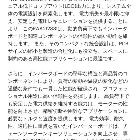
ュアル低ドロップアウト(LDO)出力により、システム全
体の電源設計を簡素化します。 電力損失を最小限に抑
え、安定した電圧レギュレーションを提供することに
より、このRAA212831は、動的負荷下でもインバータ
ボードと関連コンポーネントの信頼性の高い動作を維
持します。 また、そのコンパクトな統合設計は、PCB
サイズの縮小と製造の合理化にも役立ち、スペースに
制約のある高性能アプリケーションに最適です。
さらに、インバータボードの堅牢な構造と高品質のコ
ンポーネントにより、負荷の変動や温度の変化などの
過酷な条件でも一貫した性能が確保され、プロフェッ
ショナル用途に高い信頼性を発揮します。 高負荷下で
も安定した電力供給を維持する能力は、モーターの性
能を向上させ、精密切断や困難なアプリケーションに
必要なトルクと速度を提供します。 電力効率、耐久
性、適応性に重点を置いたインバーターボードは、チ
ェーンソーターンキーソリューションを向上させ、専