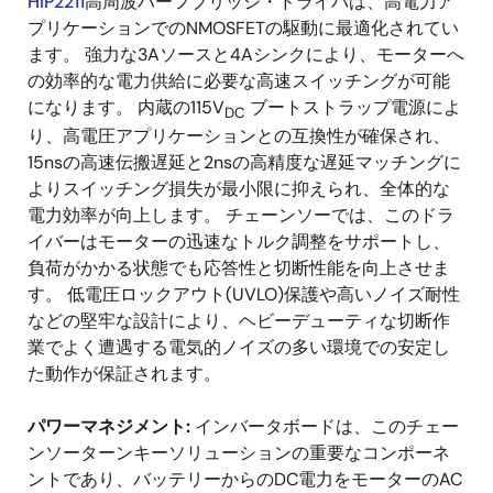
HIP2211
高周波ハーフブリッジ・ドライバは、高電力ア
プリケーションでのNMOSFETの駆動に最適化されてい
ます。 強力な3Aソースと4Aシンクにより、モーターへ
の効率的な電力供給に必要な高速スイッチングが可能
になります。 内蔵の115V
ブートストラップ電源によ
DC
り、高電圧アプリケーションとの互換性が確保され、
15nsの高速伝搬遅延と2nsの高精度な遅延マッチングに
よりスイッチング損失が最小限に抑えられ、全体的な
電力効率が向上します。 チェーンソーでは、このドラ
イバーはモーターの迅速なトルク調整をサポートし、
負荷がかかる状態でも応答性と切断性能を向上させま
す。 低電圧ロックアウト(UVLO)保護や高いノイズ耐性
などの堅牢な設計により、ヘビーデューティな切断作
業でよく遭遇する電気的ノイズの多い環境での安定し
た動作が保証されます。
パワーマネジメント:
インバータボードは、このチェー
ンソーターンキーソリューションの重要なコンポーネ
ントであり、バッテリーからのDC電力をモーターのAC