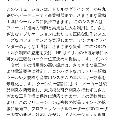
このソリューションは、ドリルやグラインダーから丸
鋸やヘビーデューティ産業機器まで、さまざまな電動
工具にシームレスに拡張できます。 このシステムは、
フィールド指向の制御と高周波注入を利用して、さま
ざまなアプリケーションにわたって正確な動作とスム
ーズなパフォーマンスを実現します。 アングルグライ
ンダーのような工具は、さまざまな負荷下でのFOCの
トルク制御の恩恵を受け、HFIはドリルの低速始動に不
可欠な正確なローター位置決めを提供します。 インバ
ータボードの汎用性の高い設計は、さまざまな電圧お
よび電流要件に対応し、コンパクトなバッテリー駆動
ツールや大規模な産業用システムのエネルギー効率を
最適化します。 ターンキー設計により、メーカーは製
品開発を簡素化し、大規模な研究開発を行わずにさま
ざまな工具仕様に迅速に適応できます。この柔軟性に
より、このソリューションは複数の製品ラインへの拡
張に最適で、プロフェッショナルユーザーやDIYユーザ
ー固有の要求に対応しながら、イノベーションを促進