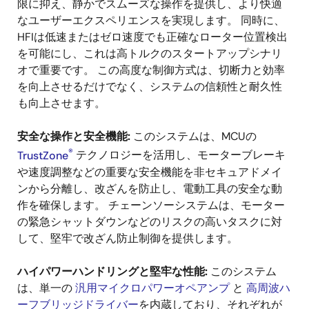
限に抑え、静かでスムーズな操作を提供し、より快適
なユーザーエクスペリエンスを実現します。 同時に、
HFIは低速またはゼロ速度でも正確なローター位置検出
を可能にし、これは高トルクのスタートアップシナリ
オで重要です。 この高度な制御方式は、切断力と効率
を向上させるだけでなく、システムの信頼性と耐久性
も向上させます。
安全な操作と安全機能:
このシステムは、MCUの
®
TrustZone
テクノロジーを活用し、モーターブレーキ
や速度調整などの重要な安全機能を非セキュアドメイ
ンから分離し、改ざんを防止し、電動工具の安全な動
作を確保します。 チェーンソーシステムは、モーター
の緊急シャットダウンなどのリスクの高いタスクに対
して、堅牢で改ざん防止制御を提供します。
ハイパワーハンドリングと堅牢な性能:
このシステム
は、単一の
汎用マイクロパワーオペアンプ
と
高周波ハ
ーフブリッジドライバー
を内蔵しており、それぞれが