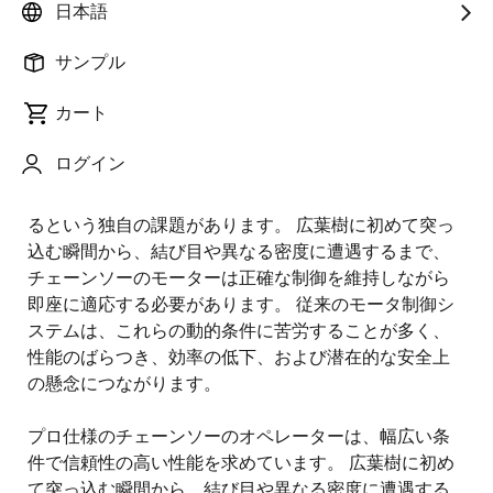
日本語
公開日:2025年2月5日
サンプル
高度なモータ制御の必要性
カート
ログイン
最新のチェーンソーは、想像できる最も厳しい条件で
動作します。 一瞬で負荷が劇的に変化する可能性があ
るという独自の課題があります。 広葉樹に初めて突っ
込む瞬間から、結び目や異なる密度に遭遇するまで、
チェーンソーのモーターは正確な制御を維持しながら
即座に適応する必要があります。 従来のモータ制御シ
ステムは、これらの動的条件に苦労することが多く、
性能のばらつき、効率の低下、および潜在的な安全上
の懸念につながります。
プロ仕様のチェーンソーのオペレーターは、幅広い条
件で信頼性の高い性能を求めています。 広葉樹に初め
て突っ込む瞬間から、結び目や異なる密度に遭遇する