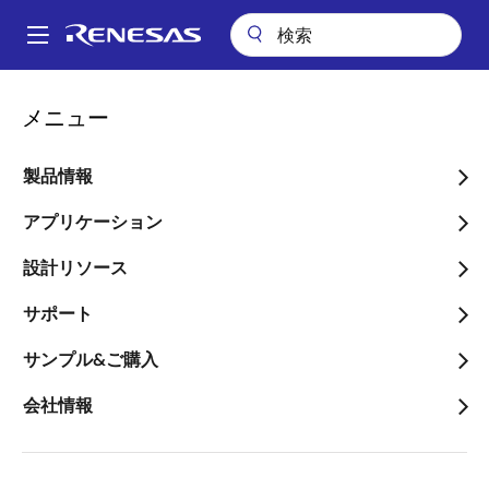
メ
イ
A
ン
Main
コ
会社案内
プレスセンター
ブログ
navigation
メニュー
ン
ツールをパワーアップ: 比類のない性能と効率を実現する高度なモータ
パ
ー制御
テ
ン
ン
製品情報
ツールをパワーアップ: 比
ツ
く
類のない性能と効率を実現
に
アプリケーション
ず
移
する高度なモーター制御
設計リソース
動
サポート
サンプル&ご購入
会社情報
画
プシュパックナンディ
像
プロダクトマーケティングエンジニア