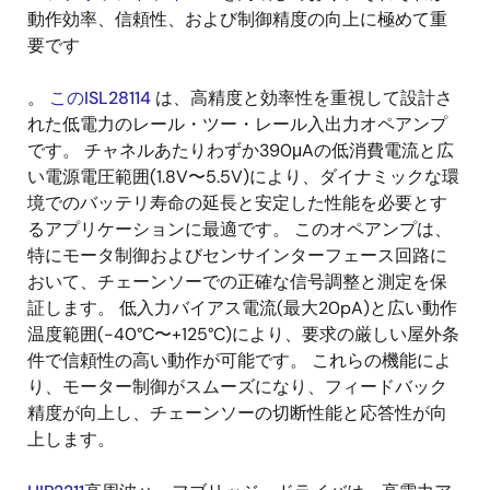
動作効率、信頼性、および制御精度の向上に極めて重
要です
。
このISL28114
は、高精度と効率性を重視して設計さ
れた低電力のレール・ツー・レール入出力オペアンプ
です。 チャネルあたりわずか390μAの低消費電流と広
い電源電圧範囲(1.8V〜5.5V)により、ダイナミックな環
境でのバッテリ寿命の延長と安定した性能を必要とす
るアプリケーションに最適です。 このオペアンプは、
特にモータ制御およびセンサインターフェース回路に
おいて、チェーンソーでの正確な信号調整と測定を保
証します。 低入力バイアス電流(最大20pA)と広い動作
温度範囲(-40°C〜+125°C)により、要求の厳しい屋外条
件で信頼性の高い動作が可能です。 これらの機能によ
り、モーター制御がスムーズになり、フィードバック
精度が向上し、チェーンソーの切断性能と応答性が向
上します。