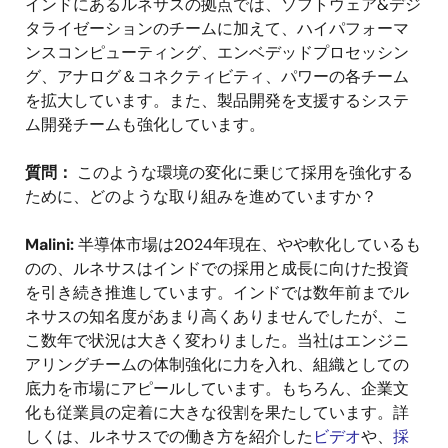
インドにあるルネサスの拠点では、ソフトウェア&デジ
タライゼーションのチームに加えて、ハイパフォーマ
ンスコンピューティング、エンベデッドプロセッシン
グ、アナログ＆コネクティビティ、パワーの各チーム
を拡大しています。また、製品開発を支援するシステ
ム開発チームも強化しています。
質問：
このような環境の変化に乗じて採用を強化する
ために、どのような取り組みを進めていますか？
Malini:
半導体市場は2024年現在、やや軟化しているも
のの、ルネサスはインドでの採用と成長に向けた投資
を引き続き推進しています。インドでは数年前までル
ネサスの知名度があまり高くありませんでしたが、こ
こ数年で状況は大きく変わりました。当社はエンジニ
アリングチームの体制強化に力を入れ、組織としての
底力を市場にアピールしています。もちろん、企業文
化も従業員の定着に大きな役割を果たしています。詳
しくは、ルネサスでの働き方を紹介した
ビデオ
や、
採