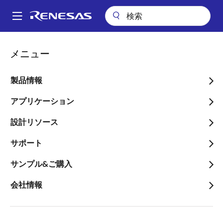
メ
イ
A
ン
Main
コ
会社案内
プレスセンター
ブログ
navigation
メニュー
ン
インドが世界の半導体産業をけん引する新たな原動力に
パ
テ
ン
インドが世界の半導体産業
ン
製品情報
ツ
く
をけん引する新たな原動力
に
アプリケーション
ず
に
移
設計リソース
動
サポート
サンプル&ご購入
画
Malini Narayanamoorthi
会社情報
像
Country Head兼アナログ&コネクティビ
ティ エンジニアリング担当シニアダイレ
クター