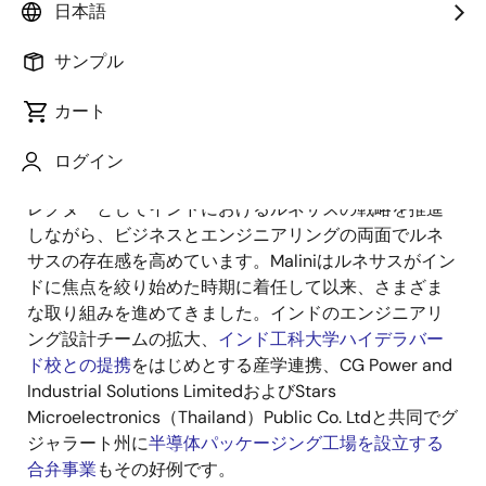
日本語
サンプル
公開日:2024年10月7日
カート
Malini Narayanamoorthiは2023年の初めにルネサスに
入社しました。今はインドのCountry Head兼アナログ
ログイン
&コネクティビティ エンジニアリング担当シニアダイ
レクターとしてインドにおけるルネサスの戦略を推進
しながら、ビジネスとエンジニアリングの両面でルネ
サスの存在感を高めています。Maliniはルネサスがイン
ドに焦点を絞り始めた時期に着任して以来、さまざま
な取り組みを進めてきました。インドのエンジニアリ
ング設計チームの拡大、
インド工科大学ハイデラバー
ド校との提携
をはじめとする産学連携、CG Power and
Industrial Solutions LimitedおよびStars
Microelectronics（Thailand）Public Co. Ltdと共同でグ
ジャラート州に
半導体パッケージング工場を設立する
合弁事業
もその好例です。