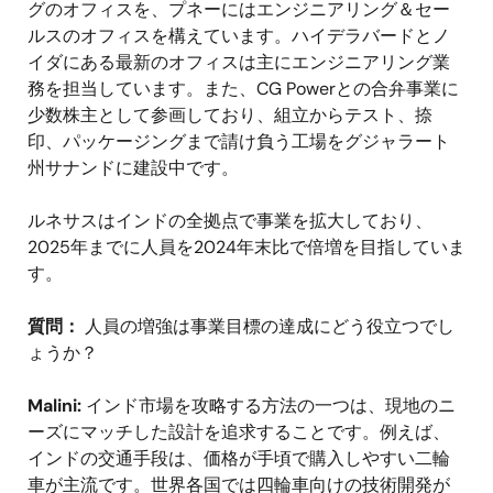
グのオフィスを、プネーにはエンジニアリング＆セー
ルスのオフィスを構えています。ハイデラバードとノ
イダにある最新のオフィスは主にエンジニアリング業
務を担当しています。また、CG Powerとの合弁事業に
少数株主として参画しており、組立からテスト、捺
印、パッケージングまで請け負う工場をグジャラート
州サナンドに建設中です。
ルネサスはインドの全拠点で事業を拡大しており、
2025年までに人員を2024年末比で倍増を目指していま
す。
質問：
人員の増強は事業目標の達成にどう役立つでし
ょうか？
Malini:
インド市場を攻略する方法の一つは、現地のニ
ーズにマッチした設計を追求することです。例えば、
インドの交通手段は、価格が手頃で購入しやすい二輪
車が主流です。世界各国では四輪車向けの技術開発が