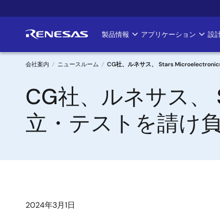
メ
イ
ン
製品情報
アプリケーション
設
Main
コ
ン
navigation
テ
会社案内
ニュースルーム
CG社、ルネサス、 Stars Microele
ン
パ
CG社、ルネサス、 Sta
ツ
に
ン
移
立・テストを請け負
く
動
ず
2024年3月1日