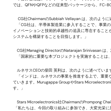
では、
QFN
や
QFP
などの従来型パッケージから、
FC-B
CG
社
Chairman
の
Subbiah Vellayan
は、次のように
「
CG
社は、半導体製造業に参入することで、事業の
イノベーションと技術的卓越性の追及に専念すること
システムを構築することを目指します。」
CG
社
Managing Director
の
Natarajan Srinivasan
は、
「国家的に重要な本プロジェクトを実施することは
ルネサス
CEO
の柴田 英利は、次のように述べていま
「インドは、ルネサスの事業を推進する上で、重要
ていきます。
Murugappa Group
や
Stars Microelectron
す。」
Stars Microelectronics
社
Chairman
の
Prompong Chai
「私たちは、今回の取り組みに参加でき、大変光栄に