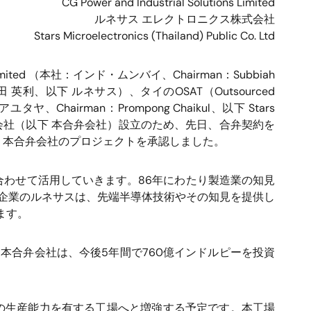
CG Power and Industrial Solutions Limited
ルネサス エレクトロニクス株式会社
Stars Microelectronics (Thailand) Public Co. Ltd
imited
（本社：インド・ムンバイ、
Chairman
：
Subbiah
田 英利、以下 ルネサス）、タイの
OSAT
（
Outsourced
アユタヤ、
Chairman
：
Prompong Chaikul
、以下
Stars
会社（以下 本合弁会社）設立のため、先日、合弁契約を
、本合弁会社のプロジェクトを承認しました。
合わせて活用していきます。
86
年にわたり製造業の知見
企業のルネサスは、先端半導体技術やその知見を提供し
ます。
。本合弁会社は、今後
5
年間で
760
億インドルピーを投資
の生産能力を有する工場へと増強する予定です。本工場