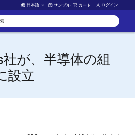
日本語
ログイン
サンプル
カート
Account
onics社が、半導体の組
に設立