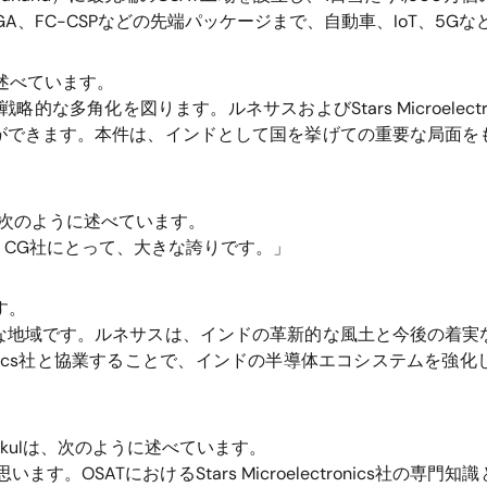
GA
、
FC-CSP
などの先端パッケージまで、自動車、
IoT
、
5G
な
述べています。
戦略的な多角化を図ります。ルネサスおよび
Stars Microelect
ができます。本件は、インドとして国を挙げての重要な局面を
次のように述べています。
、
CG
社にとって、大きな誇りです。」
す。
な地域です。ルネサスは、インドの革新的な風土と今後の着実
ics
社と協業することで、インドの半導体エコシステムを強化
kul
は、次のように述べています。
思います。
OSAT
における
Stars Microelectronics
社の専門知識