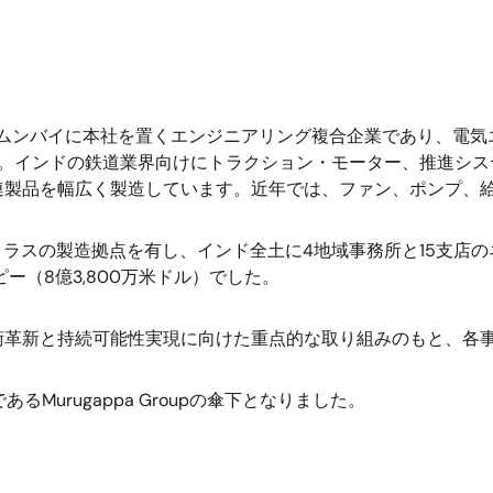
ムンバイに本社を置くエンジニアリング複合企業であり、電気
。インドの鉄道業界向けにトラクション・モーター、推進シス
連製品を幅広く製造しています。近年では、ファン、ポンプ、
クラスの製造拠点を有し、インド全土に
4
地域事務所と
15
支店の
ピー（
8
億
3,800
万米ドル）でした。
術革新と持続可能性実現に向けた重点的な取り組みのもと、各
である
Murugappa Group
の傘下となりました。