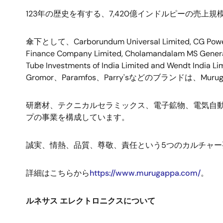
123
年の歴史を有する、
7,420
億インドルピーの売上規
傘下として、
Carborundum Universal Limited, CG Powe
Finance Company Limited, Cholamandalam MS General I
Tube Investments of India Limited and Wendt India Li
Gromor
、
Paramfos
、
Parry's
などのブランドは、
Murug
研磨材、テクニカルセラミックス、電子鉱物、電気自
プの事業を構成しています。
誠実、情熱、品質、尊敬、責任という
5
つのカルチャー
詳細はこちらから
https://www.murugappa.com/
。
ルネサス
エレクトロニクスについて