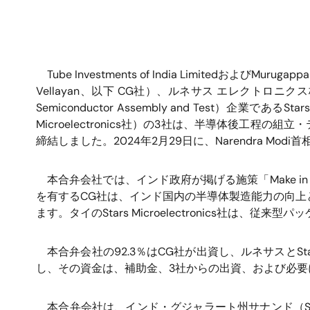
Tube Investments of India Limited
および
Murugappa
Vellayan
、以下
CG
社）、ルネサス エレクトロニク
Semiconductor Assembly and Test
）企業である
Stars
Microelectronics
社）の
3
社は、半導体後工程の組立・
締結しました。
2024
年
2
月
29
日に、
Narendra Modi
首
本合弁会社では、インド政府が掲げる施策「
Make in
を有する
CG
社は、インド国内の半導体製造能力の向上
ます。タイの
Stars Microelectronics
社は、従来型パッ
本合弁会社の
92.3
％は
CG
社が出資し、ルネサスと
St
し、その資金は、補助金、
3
社からの出資、および必要
本合弁会社は、インド・グジャラート州サナンド（