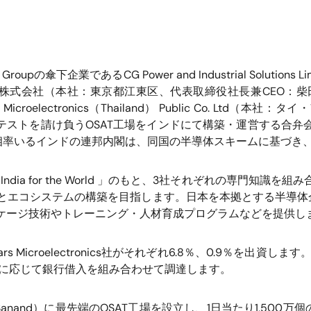
 Group
の
傘下
企業である
CG Power and Industrial Solutions L
ス株式会社（本社：東京都江東区、代表取締役社長兼
CEO
：柴
 Microelectronics
（
Thailand
）
Public Co. Ltd
（本社：タイ・
テストを請け負う
OSAT
工場をインドにて構築・運営する合弁
相率いるインドの連邦内閣は、同国の半導体スキームに基づき
 India for the World
」のもと、
3
社それぞれの専門知識を組み
とエコシステムの構築を目指します。日本を本拠とする半導体
ケージ技術やトレーニング・人材育成プログラムなどを提供し
ars Microelectronics
社がそれぞれ
6.8
％、
0.9
％を出資します
に応じて銀行借入を組み合わせて調達します。
Sanand
）に最先端の
OSAT
工場を設立し、
1
日当たり
1,500
万個