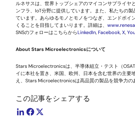
ルネサスは、世界トップシェアのマイコンサプライヤ
ンフラ、
IoT
分野に提供しています。また、私たちの製
ています。あらゆるモノとモノをつなぎ、エンドポイ
くることを目指してまいります。詳細は、
www.renesa
SNS
のフォローはこちらから
LinkedIn
,
Facebook
,
X
,
Yo
About Stars Microelectronics
について
Stars Microelectronics
は、半導体組立・テスト（
OSA
イに本社を置き、米国、欧州、日本を含む世界の主要
え、
Stars Microelectronics
は高品質の製品を競争力の
この記事をシェアする