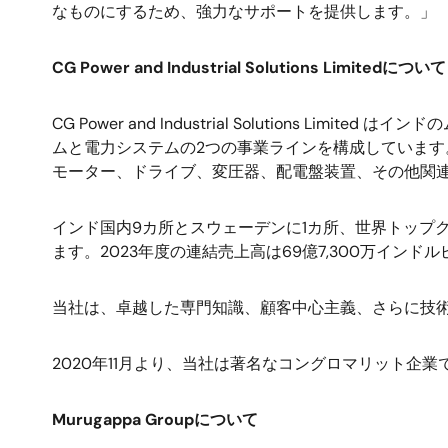
なものにするため、強力なサポートを提供します。」
CG Power and Industrial Solutions Limited
について
CG Power and Industrial Solutions Limited
はインドの
ムと電力システムの
2
つの事業ラインを構成しています
モーター、ドライブ、変圧器、配電盤装置、その他関
インド国内
9
カ所とスウェーデンに
1
カ所、世界トップ
ます。
2023
年度の連結売上高は
69
億
7,300
万インドル
当社は、卓越した専門知識、顧客中心主義、さらに技
2020
年
11
月より、当社は著名なコングロマリット企業
Murugappa Group
について