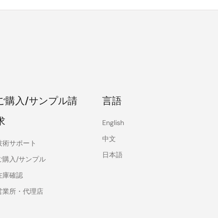
ご購入/サンプル請
言語
求
English
中文
技術サポート
日本語
ご購入/サンプル
在庫確認
営業所・代理店