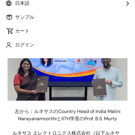
日本語
サンプル
2024年6月5日
カート
画
像
ログイン
左から：ルネサスの
Country Head of India Malini
NarayanamoorthiとIITH学長のProf. B.S. Murty
ルネサス エレクトロニクス株式会社（以下ルネサ