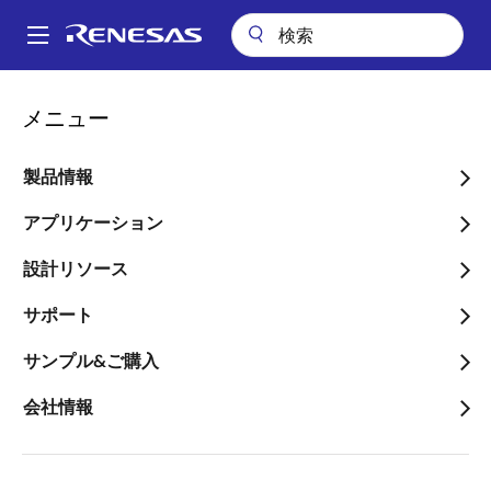
メ
イ
A
ン
Main
コ
会社案内
ニュースルーム
navigation
メニュー
ン
ルネサスとインド工科大学ハイデラバード校がインド半導体産業の成
パ
長促進を目指し基本合意書を締結
テ
ン
ン
製品情報
ルネサスとインド工科大学
ツ
く
ハイデラバード校がインド
に
アプリケーション
ず
移
半導体産業の成長促進を目
設計リソース
動
指し基本合意書を締結
サポート
～3年間の産学連携に関する基本合意書
サンプル&ご購入
を締結し、インド国内の半導体技術の
会社情報
発展を支援、またインド半導体産業に
おけるルネサスのプレゼンスを拡大～