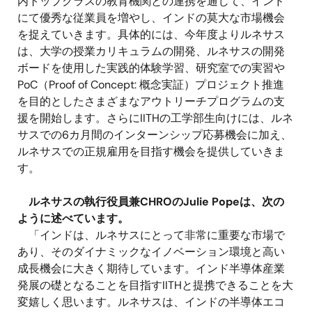
内トップクラスの教育機関との連携を通じて、インド
にて優秀な従業員を増やし、インドの莫大な市場機会
を捉えていきます。具体的には、今年度よりルネサス
は、大学の授業カリキュラムの開発、ルネサスの開発
ボードを使用した実践的体験学習、研究室での実習や
PoC
（
Proof of Concept:
概念実証）プロジェクト推進
を目的としたさまざまなアウトリーチプログラムの支
援を開始します。さらに
IITH
の工学部生向けには、ルネ
サスでの
6
カ月間のインターンシップ応募機会に加え、
ルネサスでの正規雇用を目指す機会を提供していきま
す。
ルネサスの執行役員兼
CHRO
の
Julie Pope
は、次の
ように述べています。
「インドは、ルネサスにとって非常に重要な市場で
あり、そのダイナミックなイノベーション環境と高い
成長機会に大きく期待しています。インド半導体産業
発展の礎となることを目指す
IITH
と提携できることを大
変嬉しく思います。ルネサスは、インドの半導体エコ