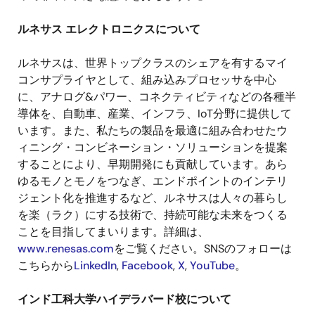
ルネサス エレクトロニクスについて
ルネサスは、世界トップクラスのシェアを有するマイ
コンサプライヤとして、組み込みプロセッサを中心
に、アナログ
&
パワー、コネクティビティなどの各種半
導体を、自動車、産業、インフラ、
IoT
分野に提供して
います。また、私たちの製品を最適に組み合わせたウ
ィニング・コンビネーション・ソリューションを提案
することにより、早期開発にも貢献しています。あら
ゆるモノとモノをつなぎ、エンドポイントのインテリ
ジェント化を推進するなど、ルネサスは人々の暮らし
を楽（ラク）にする技術で、持続可能な未来をつくる
ことを目指してまいります。詳細は、
www.renesas.com
をご覧ください。
SNS
のフォローは
こちらから
LinkedIn
,
Facebook
,
X
,
YouTube
。
インド工科大学ハイデラバード校について