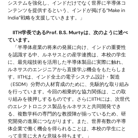
システムを強化し、インドだけでなく世界に半導体コ
ンテンツを提供するという、インドが掲げる“
Make in
India
”戦略を支援していきます。」
IITH
学長である
Prof. B.S. Murty
は、次のように述べ
ています。
「半導体産業の将来の発展に向け、インドの重要性
を認識する中、ルネサスとの産学連携は、本校の学生
に、最先端技術を活用した半導体製品に実際に触れ、
ルネサスのエンジニアから直接学ぶ機会をもたらしま
す。
IITH
は、インド全土の電子システム設計・製造
（
ESDM
）分野の人材育成のために、先駆的な取り組み
を行っています。今回の相乗的な協力関係は、この取
り組みを後押しするものです。さらに
IITH
には、次世代
のエレクトロニクス製品をルネサスと共同開発でき
る、複数学科の専門的な教授陣が揃っているため、研
究開発の進展につながります。また、世界有数の半導
体企業で働く機会を得られることは、本校の学生にと
って非常に大きな意味を持ちます。」