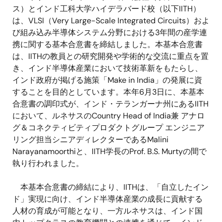
ス）とインド工科大学ハイデラバード校（以下
IITH
）
は、
VLSI
（
Very Large-Scale Integrated Circuits
）およ
び組み込み半導体システム分野における
3
年間の産学連
携に関する基本合意書を締結しました。本基本合意書
は、
IITH
の教員との研究開発や学術的な交流に重点を置
き、インド半導体産業において技術革新をもたらし、
インド政府が掲げる施策「
Make in India
」の発展に資
することを目的としています。本年
6
月
3
日に、本基本
合意書の調印式が、インド・テランガーナ州にある
IITH
において、ルネサスの
Country Head of India
兼 アナロ
グ＆コネクティビティプロダクトグループ エンジニア
リング担当シニアディレクターである
Malini
Narayanamoorthi
と、
IITH
学長の
Prof. B.S. Murty
の間で
執り行われました。
本基本合意書の締結により、
IITH
は、「自立したイン
ド」実現に向け、インド半導体産業の成長に貢献する
人材の育成が可能となり、一方ルネサスは、インド国