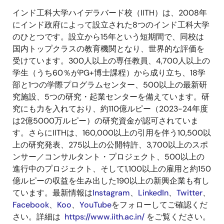
インド工科大学ハイデラバード校（
IITH
）は、
2008
年
にインド政府によって設立された
8
つのインド工科大学
のひとつです。設立から
15
年という短期間で、同校は
国内トップクラスの教育機関となり、世界的な評価を
受けています。
300
人以上の専任教員、
4,700
人以上の
学生（うち
60
％が
PG+
博士課程）から成り立ち、
18
学
部と
1
つの学際プログラムセンター、
500
以上の最新研
究施設、
5
つの研究・起業センターを備えています。研
究にも力を入れており、約
110
億ルピー（
2023-24
年度
は
2
億
5000
万ルピー）の研究資金が認可されていま
す。さらに
IITH
は、
160,000
以上の引用を伴う
10,500
以
上の研究発表、
275
以上の公開特許、
3,700
以上のスポ
ンサー／コンサルタント・プロジェクト、
500
以上の
進行中のプロジェクト、そして
1,100
以上の雇用と約
150
億ルピーの収益を生み出した
190
以上の新興企業も有し
ています。最新情報は
Instagram
、
LinkedIn
、
Twitter
、
Facebook
、
Koo
、
YouTube
をフォローしてご確認くだ
さい。詳細は
https://www.iith.ac.in/
をご覧ください。