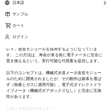
日本語
概
説明
サンプル
要
カート
水道、熱量、ガスメータの自動メータ読み取り (AMR)
説
ログイン
機能に対する需要が高まるにつれ、多くの公共事業体
明
は既存の機械式メータに MID 認定の「プラグアンドプ
レイ」改造モジュールを採用するようになっていま
す。 この方法は、寿命が来る前に電子メータに完全に
置き換えるという、実行可能な代替案を提供します。
以下のコンセプトは、機械式水道メータ改造モジュー
ルのために開発されましたが、その動作は媒体を選ば
ず（熱量とガスに適用可能）、電子式ダイレクトドラ
イブメータ（機械式ギアボックスなし）と完全に互換
性があります。
このシステムのメリット：