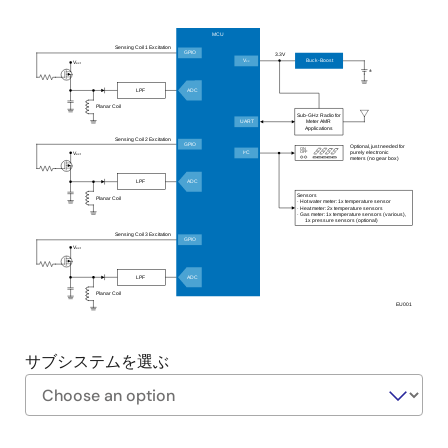
ことでシステムの寿命を大幅に延ばします。
MCU
Sensing Coil 1 Excitation
GPIO
3.3V
Buck-Boost
V
cc
V
ext
±
LPF
ADC
Planar Coil
Sub-GHz Radio for
Meter AMR
UART
Applications
Sensing Coil 2 Excitation
GPIO
Optional, just needed for
ON
purely electronic
2
I
C
OFF
V
ext
meters (no gear box)
LPF
ADC
Sensors
Planar Coil
·
Hot water meter: 1x temperature sensor
·
Heat meter: 2x temperature sensors
·
Gas meter: 1x temperature sensors (various),
1x pressure sensors (optional)
Sensing Coil 3 Excitation
GPIO
V
ext
LPF
ADC
Planar Coil
EU001
サブシステムを選ぶ
https://labonthecloud.renesas.com/free-
Exiting