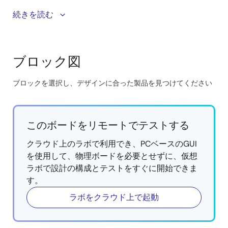
続きを読む
柔軟な低消費電力MCUオプションはBOMを削減し、
様々なメータタイプに対応するシングルチップ機能
を実現します：
ブロック図
機械式／レトロフィットメータ：計測（エネル
ギ、水、またはガスの測定）とアプリケーション
（通信プロトコル、データ処理）の両方の機能
ブロックを選択し、デザインに合った製品を見つけてください
を、低コストのMCUを使用した簡素化された改造
Skip
用モジュールで実行します。
interactive
電子ディスプレイ付きメータ：オンチップLCDコ
block
このボードをリモートでテストする
ントローラを搭載したMCUを使用し、外部コンポ
diagram
ーネントを減らしてユーザエクスペリエンスを向
クラウド上のラボで利用でき、PCベースのGUI
上させるメータ用インタフェースを提供します。
を使用して、物理ボードを必要とせずに、仮想
ラボで設計の構成とテストをすぐに開始できま
柔軟な設計により、他のルネサスMCUの使用をサポ
ートし、特に複雑な通信方式など、将来の市場動向
す。
に対応します。
ラボをクラウド上で起動
昇降圧DC/DCコンバータは、RFトランシーバの操作
性を向上させ、バッテリの容量を効率的に利用する