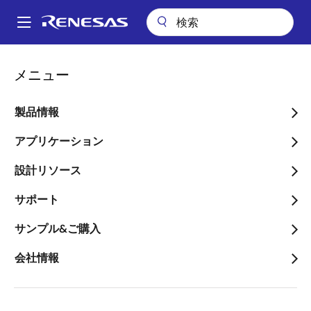
メ
イ
A
ン
Main
コ
アプリケーション
産業用機器
メータ
navigation
メニュー
ン
自動検針（AMR）改造モジュール
パ
テ
ン
自動検針（AMR）改造モジ
ン
製品情報
ツ
く
ュール
に
アプリケーション
ず
移
設計リソース
動
サポート
ページセクションへ移動：
サンプル&ご購入
会社情報
概要