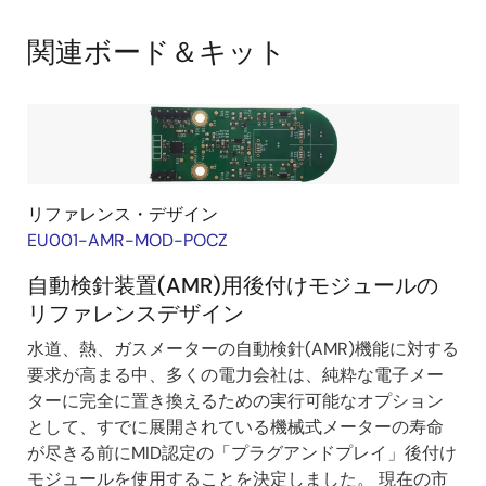
pass/amr-
Interactive
retrofit-
Block
関連ボード＆キット
module/47
Diagram
リファレンス・デザイン
EU001-AMR-MOD-POCZ
自動検針装置(AMR)用後付けモジュールの
リファレンスデザイン
水道、熱、ガスメーターの自動検針(AMR)機能に対する
要求が高まる中、多くの電力会社は、純粋な電子メー
ターに完全に置き換えるための実行可能なオプション
として、すでに展開されている機械式メーターの寿命
が尽きる前にMID認定の「プラグアンドプレイ」後付け
モジュールを使用することを決定しました。 現在の市