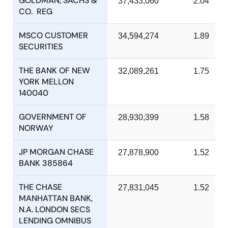
GOLDMAN, SACHS &
37,433,060
2.04
CO. REG
MSCO CUSTOMER
34,594,274
1.89
SECURITIES
THE BANK OF NEW
32,089,261
1.75
YORK MELLON
140040
GOVERNMENT OF
28,930,399
1.58
NORWAY
JP MORGAN CHASE
27,878,900
1.52
BANK 385864
THE CHASE
27,831,045
1.52
MANHATTAN BANK,
N.A. LONDON SECS
LENDING OMNIBUS