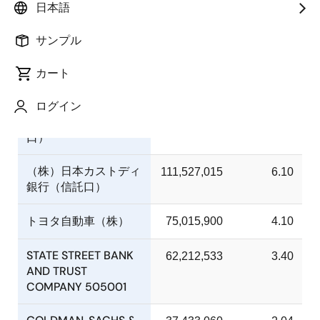
日本語
式総数に
対する所
株主名
持株数
サンプル
有株式数
の割合
(％)
カート
日本マスタートラスト
ログイン
286,175,700
15.65
信託銀行（株）（信託
口）
（株）日本カストディ
111,527,015
6.10
銀行（信託口）
トヨタ自動車（株）
75,015,900
4.10
STATE STREET BANK
62,212,533
3.40
AND TRUST
COMPANY 505001