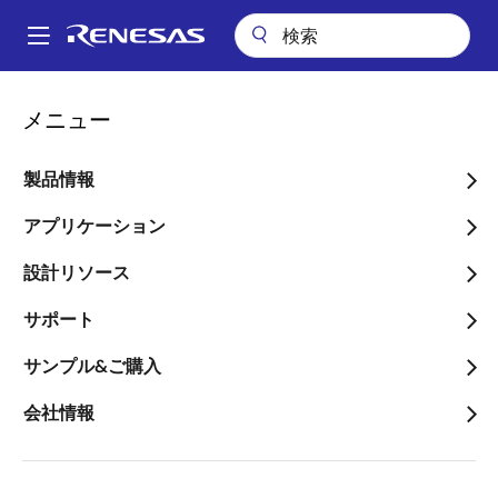
メ
イ
A
ン
Main
コ
会社案内
会社案内
投資家の皆様へ（IR情報）
株主構成
navigation
メニュー
ン
パ
株主構成
テ
ン
ン
製品情報
ツ
く
東証プライム：6723
現在の株価
に
アプリケーション
ず
移
設計リソース
動
サポート
サンプル&ご購入
大株主一覧（上位10名）
会社情報
（2026年6月30日現在）
発行済株