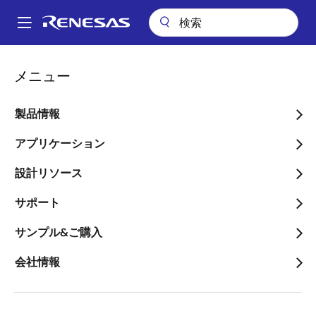
メ
イ
A
ン
Main
コ
ビデオ
RL78/G22 家電UIデモのご紹介 - キッチン家電のUIの革新に貢献
navigation
メニュー
ン
パ
RL78/G22 家電UIデモのご
テ
ン
ン
製品情報
紹介 - キッチン家電のUIの
ツ
く
革新に貢献
に
アプリケーション
ず
移
設計リソース
動
サポート
2023年2月15日
サンプル&ご購入
このビデオについて
会社情報
RL78/G22の静電容量タッチセンサを使用したキッチン
家電UIデモを紹介します。