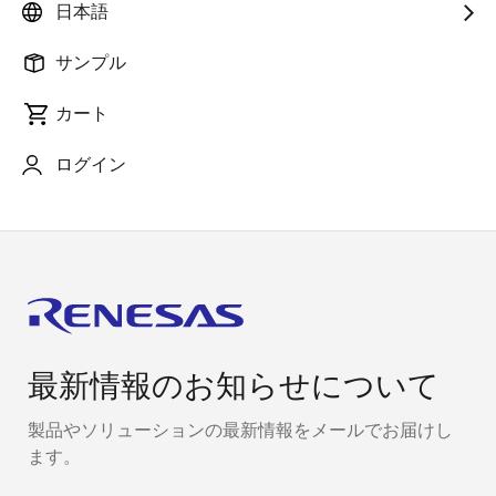
RL78/G22の高感度＆高ノイズ耐性のタッチセンサは、
日本語
機能性とデザイン性を両立したUIを、低消費電力で実
現可能です。
サンプル
RL78/G22
カート
静電容量タッチキー
ログイン
最新情報のお知らせについて
製品やソリューションの最新情報をメールでお届けし
ます。