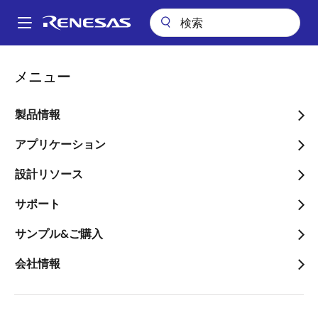
メ
イ
A
ン
Main
コ
ビデオ
RX631からRX671への移行
navigation
メニュー
ン
パ
RX631からRX671への移行
テ
ン
ン
製品情報
ツ
く
に
アプリケーション
ず
移
2023年2月28日
設計リソース
動
このビデオについて
サポート
サンプル&ご購入
製品やツールについての詳細は下記をご参照いただき
ますようお願いいたします。
会社情報
RX671：
RX671 - 高速リアルタイム制御と非接触HMIを
実現する32ビットマイクロコントローラ