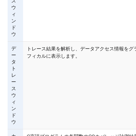
ス
ウ
ィ
ン
ド
ウ
デ
トレース結果を解析し、データアクセス情報をグ
ー
フィカルに表示します。
タ
ト
レ
ー
ス
ウ
ィ
ン
ド
ウ