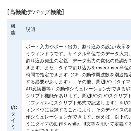
[高機能デバッグ機能]
機
説明
能
ポート入力やポート出力、割り込みの設定/表示を
うウィンドウです。サイクル単位でのデータ入力
割り込み発生の定義、データ出力の変化の確認が
きます。また、タイマ割り込みをmsec/μsec単位
時間で指定できます（CPUの動作周波数を別途指
する必要があります）。その他、周辺I/O（タイマ
AD変換器等）の動作シミュレーションができるI/
クリプト機能があります。周辺I/OのI/Oスクリプ
（ファイルにスクリプト形式で記述します）をI/O
I/O
ィンドウに登録することにより、そのデバイスの
タ
作シミュレーションができます。例えば、以下の
イ
うにタイマの動作をwhile、if文等を用いて定義す
ミ
ことができます。