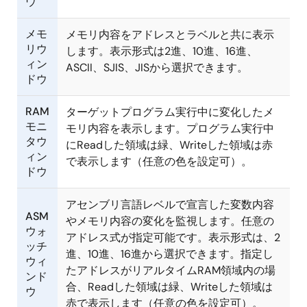
ウ
メモ
メモリ内容をアドレスとラベルと共に表示
リウ
します。表示形式は2進、10進、16進、
ィン
ASCII、SJIS、JISから選択できます。
ドウ
RAM
ターゲットプログラム実行中に変化したメ
モニ
モリ内容を表示します。プログラム実行中
タウ
にReadした領域は緑、Writeした領域は赤
ィン
で表示します（任意の色を設定可）。
ドウ
アセンブリ言語レベルで宣言した変数内容
ASM
やメモリ内容の変化を監視します。任意の
ウォ
アドレス式が指定可能です。表示形式は、2
ッチ
進、10進、16進から選択できます。指定し
ウィ
たアドレスがリアルタイムRAM領域内の場
ンド
合、Readした領域は緑、Writeした領域は
ウ
赤で表示します（任意の色を設定可）。