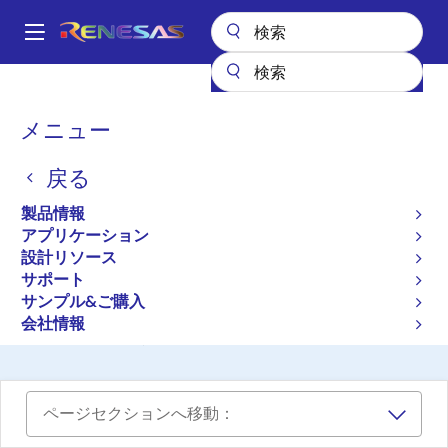
メ
イ
A
ン
Main
コ
設計リソース
開発ツール
navigation
ン
R32Cシリーズ用シミュレータデバッガ [High-performance
パ
メニュー
Embedded Workshop対応]
テ
ン
ン
R32Cシリーズ用シミュレ
戻る
ツ
く
ータデバッガ [High-
に
ず
製品情報
移
アプリケーション
performance Embedded
動
設計リソース
Workshop対応]
サポート
サンプル&ご購入
会社情報
シミュレータ
ページセクションへ移動：