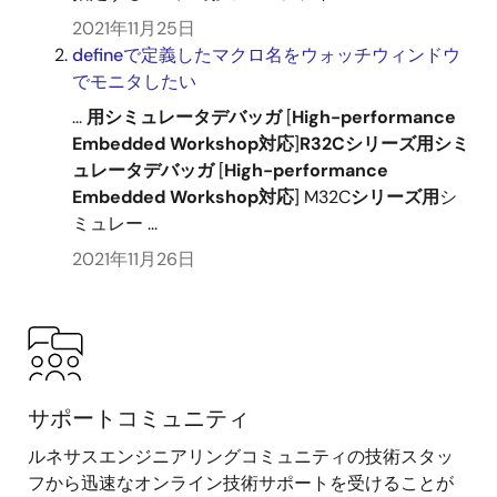
2021年11月25日
defineで定義したマクロ名をウォッチウィンドウ
でモニタしたい
...
用
シミュレータ
デバッガ
[
High-performance
Embedded
Workshop
対応
]
R32C
シリーズ
用
シミ
ュレータ
デバッガ
[
High-performance
Embedded
Workshop
対応
] M32C
シリーズ
用
シ
ミュレー ...
2021年11月26日
サポートコミュニティ
ルネサスエンジニアリングコミュニティの技術スタッ
フから迅速なオンライン技術サポートを受けることが