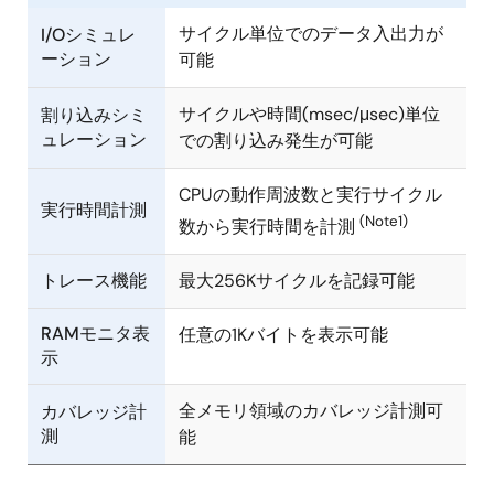
サイクル単位でのデータ入出力が
I/Oシミュレ
ーション
可能
サイクルや時間(msec/μsec)単位
割り込みシミ
ュレーション
での割り込み発生が可能
CPUの動作周波数と実行サイクル
実行時間計測
(Note1)
数から実行時間を計測
トレース機能
最大256Kサイクルを記録可能
RAMモニタ表
任意の1Kバイトを表示可能
示
全メモリ領域のカバレッジ計測可
カバレッジ計
測
能