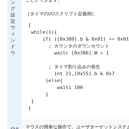
ン
グ
［タイマのI/Oスクリプト定義例］
設
定
 {

ウ
  while(1){

ィ
      if( ([0x380].b & 0x01) == 0x01
ン
        ; カウンタのダウンカウント

ド
ウ
          waitc [0x386].W + 1

        ; タイマ割り込みの発生

          int 21,[0x55].b & 0x7

       }else{

           waiti 100

       }

  }

マウスの簡単な操作で、ユーザターゲットシステ