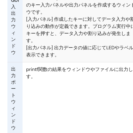
GUI
のキー入力パネルや出力パネルを作成するウィン
入
ウです。
出
[入力パネル] 作成したキーに対してデータ入力や
力
ウ
り込みの動作が定義できます。プログラム実行中
ィ
キーを押すと、データ入力や割り込みが発生しま
ン
す。
ド
[出力パネル] 出力データの値に応じてLEDやラベ
ウ
表示できます。
出
printf関数の結果をウィンドウやファイルに出力
力
す。
ポ
ー
ト
ウ
ィ
ン
ド
ウ