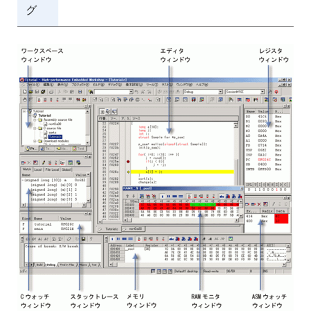
グ
画
像