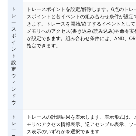
ト
トレースポイントを設定/解除します。6点のトレ
レ
スポイントと各イベントの組み合わせ条件が設定
ー
きます。トレースを開始/終了するイベントとして
ス
メモリへのアクセス(書き込み/読み込み)や命令実
ポ
が設定できます。組み合わせ条件には、AND、OR
イ
指定できます。
ン
ト
設
定
ウ
ィ
ン
ド
ウ
ト
トレースの計測結果を表示します。表示形式は、
レ
モリのアクセス情報表示、逆アセンブル表示、ソ
ー
ス表示のいずれかを選択できます