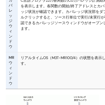
カ
C言語プログラムの各関数のC0カバレッジ計測結
バ
を表示します。各関数の開始/終了アドレスとカバ
レ
ッジ状況が確認できます。カバレッジ状況部をダ
ッ
ルクリックすると、ソース行単位で実行/未実行が
ジ
認できるカバレッジソースウィンドウがオープン
ウ
ます。
ィ
ン
ド
ウ
MR
リアルタイムOS（M3T-MR100/4）の状態を表示
ウ
す。
ィ
ン
ド
ウ
画
像