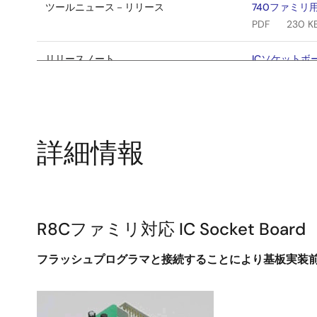
ツールニュース－リリース
740ファミリ
PDF
230 K
リリースノート
ICソケットボー
PDF
241 KB
リリースノート
ICソケットボー
PDF
520 K
詳細情報
R8Cファミリ対応 IC Socket Board
フラッシュプログラマと接続することにより基板実装
画
像