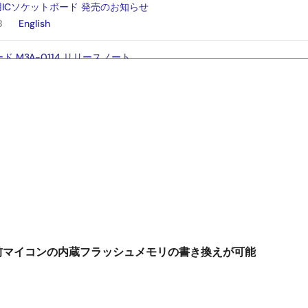
用ICソケットボード 発売のお知らせ
B
English
ド M3A-0114 リリースノート
English
ド M3A-0112 リリースノート
B
English
前マイコンの内蔵フラッシュメモリの書き換えが可能