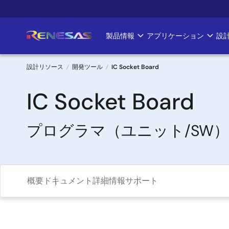
メ
イ
ン
製品情報
アプリケーション
設
Main
コ
ン
navigation
テ
設計リソース
開発ツール
IC Socket Board
ン
パ
ツ
IC Socket Board
に
ン
移
プログラマ（ユニット/SW）
く
動
ず
概要
ドキュメント
詳細情報
サポート