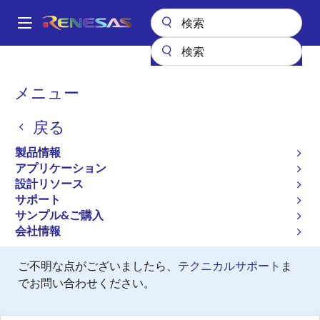
メ
イ
A
ン
Main
コ
設計リソース
開発ツール
navigation
ン
E8エミュレータ (書き込み機能) (保守製品)
パ
メニュー
テ
ン
E8エミュレータ (書き込み
ン
戻る
ツ
く
機能) (保守製品)
に
ず
製品情報
移
Discontinued
アプリケーション
動
設計リソース
プログラマ（ユニット/SW）
サポート
サンプル&ご購入
会社情報
このソフトウェア/ツールの提供は終了しました。
ご不明な点がございましたら、
テクニカルサポート
ま
でお問い合わせください。