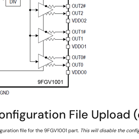
figuration File Upload (
uration file for the 9FGV1001 part.
This will disable the confi