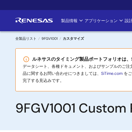
メ
イ
ン
製品情報
アプリケーション
設
Main
コ
ン
navigation
テ
全製品リスト
9FGV1001
カスタマイズ
ン
パ
ツ
ルネサスのタイミング製品ポートフォリオは、S
に
ン
データシート、各種ドキュメント、およびサンプルのご注文に
移
く
品に関するお問い合わせにつきましては、
SiTime.com
をご
動
完了する見込みです。
ず
9FGV1001 Custom Pa