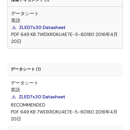
over-temperature and LED open-circuit protection.
The ZLED7730 can also minimize bill-of-material
データシート
costs because very few external components are
英語
required for most applications. Only a resistor, a
ZLED7x30 Datasheet
diode, an inductor, and three capacitors are needed
PDF
649 KB
7WDXRDKU4E7E-5-60180
2016年4月
for a typical basic application.
20日
データシート (1)
データシート
英語
ZLED7x30 Datasheet
RECOMMENDED
PDF
649 KB
7WDXRDKU4E7E-5-60180
2016年4月
20日