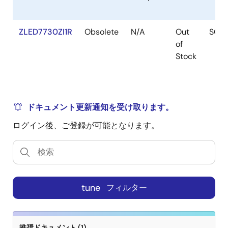
LED forward voltage (Vin = 8.5 to 40VDC). It provides
an adjustable output current (0.35A maximum), which
is set via an external resistor and controlled by the
ZLED7730ZI1R
Obsolete
N/A
Out
SOIC
ZLED7730's integrated high-side output current-
of
sensing circuit and high speed internal 40V power
Stock
switch. Its low conducting impedance ensures high
system efficiency. The ZLED7730 provides a switch
dimming function. It detects external switch action to
adjust output current, allowing dimming functionality
ドキュメント更新通知を受け取ります。
to be achieved without changing the original lighting
ログイン後、ご登録が可能となります。
system circuitry. The switch dimming is implemented
in either two-level mode or three-level mode. The
output current of every level and the total number of
levels are customer selected by setting the
corresponding input conditions of the DIM1 and DIM2
tune
フィルター
pins. The ZLED7730 enables diverse industrial and
consumer lighting applications requiring high driving
currents, wide operating voltage range, high
efficiency, and variable brightness control. It offers
推奨ドキュメント (1)