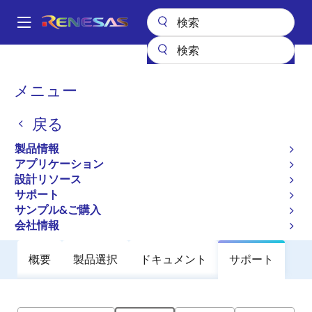
メ
イ
A
ン
Main
コ
全製品リスト
General Parts
ZLED7730
navigation
ン
パ
メニュー
ZLED7730
テ
ン
ン
戻る
廃止品
ツ
く
に
High Current 40V LED Driver with
ず
製品情報
移
Switch Dimming
アプリケーション
動
設計リソース
サポート
データシート
サンプル&ご購入
会社情報
概要
製品選択
ドキュメント
サポート