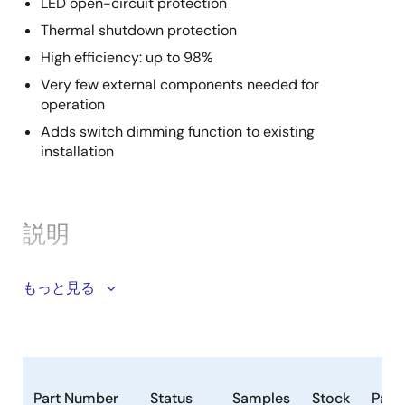
LED open-circuit protection
Thermal shutdown protection
High efficiency: up to 98%
Very few external components needed for
operation
Adds switch dimming function to existing
installation
説明
The ZLED7730 continuous-mode inductive step-
もっと見る
down converter is part of our ZLED7x30 family of LED-
control ICs. It is designed for applications requiring
high brightness and high current. The ZLED7730 can
efficiently drive a single LED or multiple series-
connected LEDs from a voltage input higher than the
Part Number
Status
Samples
Stock
Pack