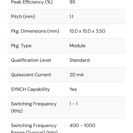
Peak Efficiency (%)
95
Pitch (mm)
1.1
Pkg. Dimensions (mm)
15.0 x 15.0 x 3.50
Pkg. Type
Module
Qualification Level
Standard
Quiescent Current
20 mA
SYNCH Capability
Yes
Switching Frequency
1 - 1
(KHz)
Switching Frequency
400 - 1000
Range (Typical) (kHz)