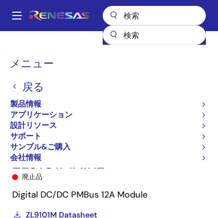
メ
イ
A
ン
Main
コ
全製品リスト
パワー & パワーマネジメント
navigation
ン
DC/DC パワーモジュール
ZL9101M
ZL9101MAIRZ
パ
メニュー
テ
ン
ン
戻る
ツ
く
に
製品情報
ず
移
アプリケーション
動
設計リソース
サポート
サンプル&ご購入
会社情報
ZL9101MAIRZ
廃止品
Digital DC/DC PMBus 12A Module
ZL9101M Datasheet