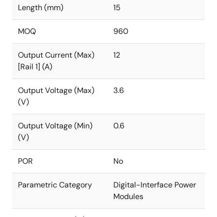
Length (mm)
15
MOQ
960
Output Current (Max)
12
[Rail 1] (A)
Output Voltage (Max)
3.6
(V)
Output Voltage (Min)
0.6
(V)
POR
No
Parametric Category
Digital-Interface Power
Modules