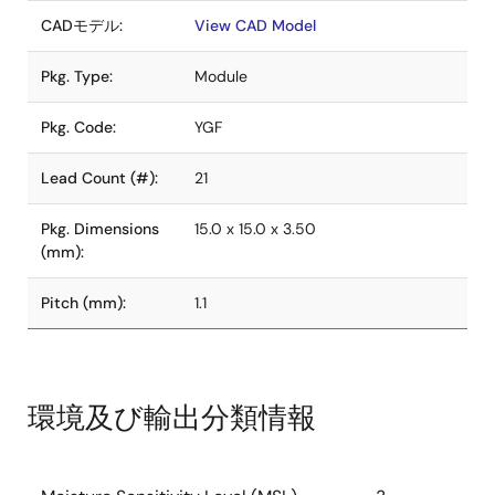
CADモデル:
View CAD Model
Pkg. Type:
Module
Pkg. Code:
YGF
Lead Count (#):
21
Pkg. Dimensions
15.0 x 15.0 x 3.50
(mm):
Pitch (mm):
1.1
環境及び輸出分類情報