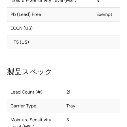
Moisture Sensitivity Level (MSL)
3
Pb (Lead) Free
Exempt
ECCN (US)
HTS (US)
製品スペック
Lead Count (#)
21
Carrier Type
Tray
Moisture Sensitivity
3
Level (MSL)