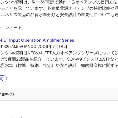
テンツ:
本資料は、単一5V電源で動作するオペアンプの使用方法
いることを示しています。各種単電源オペアンプの特徴比較や
、ルネサス製品の品質水準分類と安全設計の重要性についても
ションノート
-FET Input Operation Amplifier Series
G13257JJ5V0AN00
2006年7月01日
テンツ:
本資料はNECのJ-FET入力オペアンプシリーズについ
ど5種類22製品を紹介しています。SOPや9ピンスリムSTP
品質水準（標準、特別、特定）や安全設計、知的財産権に関す
6)
料 (1)