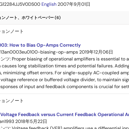
G12284JJ5V0DS00
English
2007年9月01日
ンノート、ホワイトペーパー (6)
ションノート
03: How to Bias Op-Amps Correctly
r13an0003eu0100-biasing-op-amps
2019年12月06日
テンツ:
Proper biasing of operational amplifiers is essential to
 causes long stabilization times and potential failures. Addin
s, minimizing offset errors. For single-supply AC-coupled ampli
voltage reference or buffered voltage divider, to maintain s
sponses of input and feedback components is crucial for sett
ションノート
Voltage Feedback versus Current Feedback Operational Am
an1993
2018年5月22日
テンツ:
Voltage feedback (VFB) amplifiers use a differential in