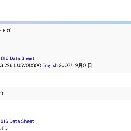
 (1)
ト
 816 Data Sheet
G12284JJ5V0DS00
English
2007年9月01日
1)
ト
 816 Data Sheet
DED