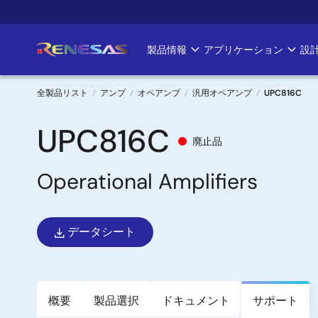
メ
イ
ン
製品情報
アプリケーション
設
Main
コ
ン
navigation
テ
全製品リスト
アンプ
オペアンプ
汎用オペアンプ
UPC816C
ン
パ
ツ
UPC816C
廃止品
に
ン
移
Operational Amplifiers
く
動
ず
データシート
概要
製品選択
ドキュメント
サポート