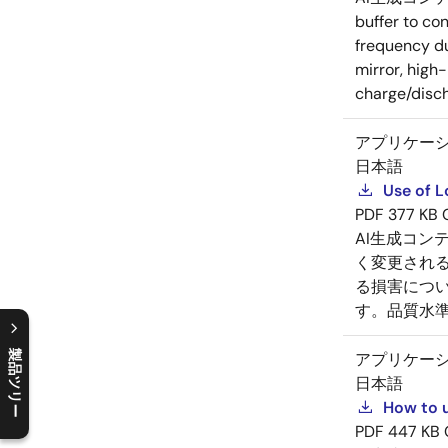
buffer to co
frequency du
mirror, high
charge/disch
アプリケー
日本語
Use of L
PDF
377 KB
AI生成コン
く変更され
る損害につ
す。品質水
製品ツリー
アプリケー
日本語
C
l
o
s
e
p
r
o
d
u
c
t
t
r
e
e
m
e
n
O
p
e
n
p
r
o
d
u
c
t
t
r
e
e
m
e
n
How to u
PDF
447 KB