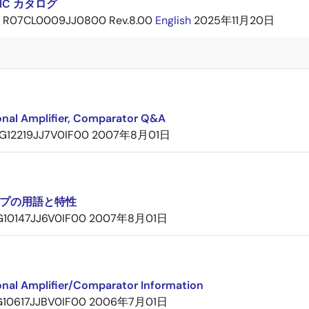
IC カタログ
R07CL0009JJ0800 Rev.8.00
English
2025年11月20日
onal Amplifier, Comparator Q&A
G12219JJ7V0IF00
2007年8月01日
プの用語と特性
G10147JJ6V0IF00
2007年8月01日
onal Amplifier/Comparator Information
G10617JJBV0IF00
2006年7月01日