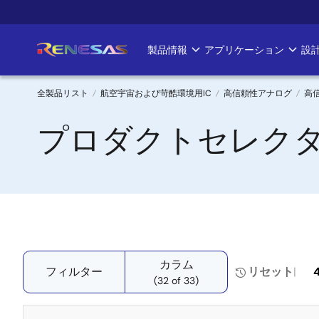
メ
イ
ン
製品情報
アプリケーション
設
Main
コ
ン
navigation
テ
全製品リスト
航空宇宙および苛酷環境用IC
高信頼性アナログ
高
ン
パ
プロダクトセレクタ
ツ
に
ン
移
く
動
ず
カラム
フィルター
リセット
(32 of 33)