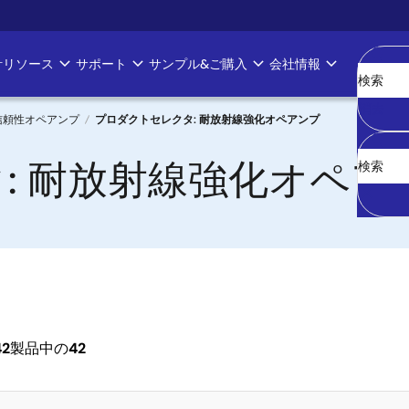
計リソース
サポート
サンプル&ご購入
会社情報
消去
信頼性オペアンプ
プロダクトセレクタ: 耐放射線強化オペアンプ
: 耐放射線強化オペア
42
製品中の
42