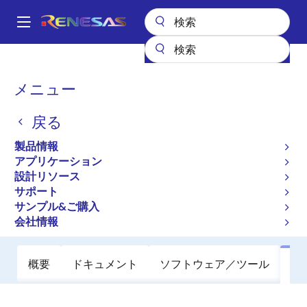
メ
イ
A
ン
Main
コ
全製品リスト
パワー & パワーマネジメント
電源周辺デバイス
navigation
ン
電圧監視ICおよびリセットIC
SLG7SV47663V
パ
メニュー
テ
ン
SLG7SV47663V
ン
戻る
ツ
く
に
マイクロプロセッサ監視IC
ず
製品情報
移
アプリケーション
動
設計リソース
データシート
サポート
サンプル&ご購入
ご購入
会社情報
概要
ドキュメント
ソフトウェア／ツール
サ