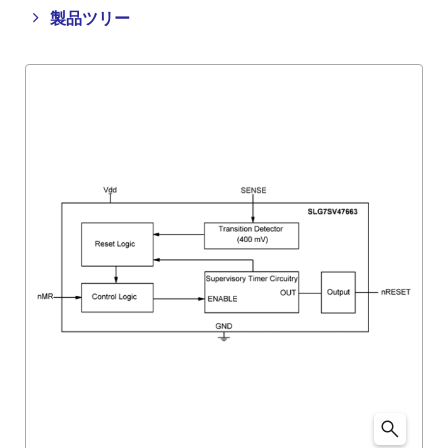
Close
Open
製品ツリー
product
product
tree
tree
menu
menu