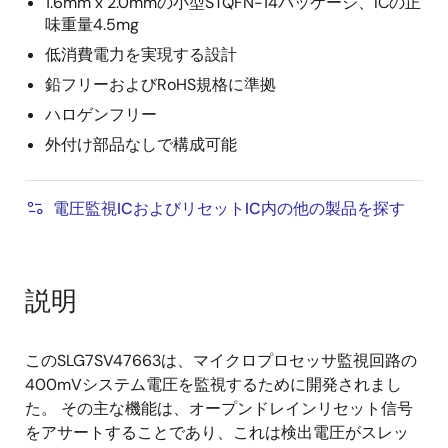
1.6mm x 2.0mmの小型STQFN-14パッケージ、ICの正
味重量4.5mg
低消費電力を実現する設計
鉛フリーおよびRoHS規格に準拠
ハロゲンフリー
外付け部品なしで構成可能
電圧監視ICおよびリセットIC内の他の製品を探す
説明
このSLG7SV47663は、マイクロプロセッサ監視回路の
400mVシステム電圧を監視するために開発されまし
た。 その主な機能は、オープンドレインリセット信号
をアサートすることであり、これは検出電圧がスレッ