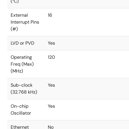
(°C)
External
16
Interrupt Pins
(#)
LVD or PVD
Yes
Operating
120
Freq (Max)
(MHz)
Sub-clock
Yes
(32.768 kHz)
On-chip
Yes
Oscillator
Ethernet
No