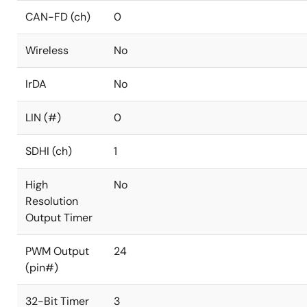
CAN-FD (ch)
0
Wireless
No
IrDA
No
LIN (#)
0
SDHI (ch)
1
High
No
Resolution
Output Timer
PWM Output
24
(pin#)
32-Bit Timer
3