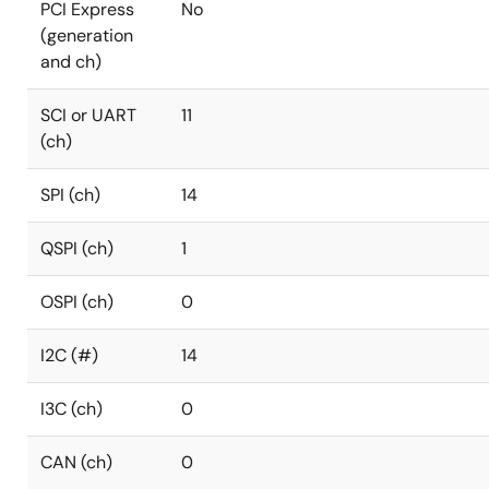
PCI Express
No
(generation
and ch)
SCI or UART
11
(ch)
SPI (ch)
14
QSPI (ch)
1
OSPI (ch)
0
I2C (#)
14
I3C (ch)
0
CAN (ch)
0