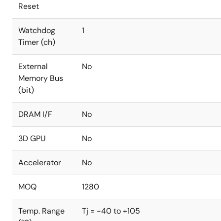
Reset
Watchdog
1
Timer (ch)
External
No
Memory Bus
(bit)
DRAM I/F
No
3D GPU
No
Accelerator
No
MOQ
1280
Temp. Range
Tj = -40 to +105