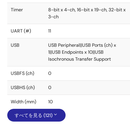
Timer
8-bit x 4-ch, 16-bit x 19-ch, 32-bit x
3-ch
UART (#)
11
USB
USB Peripheral||USB Ports (ch) x
1||USB Endpoints x 10||USB
Isochronous Transfer Support
USBFS (ch)
0
USBHS (ch)
0
Width (mm)
10
すべてを見る (121)