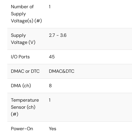
Number of
1
Supply
Voltage(s) (#)
Supply
2.7 - 3.6
Voltage (V)
I/O Ports
45
DMAC or DTC
DMAC&DTC
DMA (ch)
8
Temperature
1
Sensor (ch)
(#)
Power-On
Yes