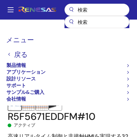
メ
イ
A
ン
Main
コ
全製品リスト
マイクロコントローラとマイクロプロセッサ
navigation
ン
RX 32ビット高性能/高効率MCU
RX671
R5F5671EDDFM#10
パ
メニュー
テ
ン
ン
戻る
ツ
く
に
製品情報
ず
移
アプリケーション
動
設計リソース
サポート
サンプル&ご購入
会社情報
R5F5671EDDFM#10
アクティブ
高速リアルタイム制御と非接触HMIを実現する32