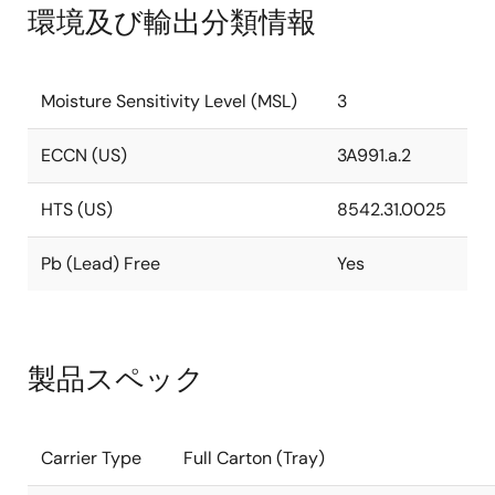
環境及び輸出分類情報
Moisture Sensitivity Level (MSL)
3
ECCN (US)
3A991.a.2
HTS (US)
8542.31.0025
Pb (Lead) Free
Yes
製品スペック
Carrier Type
Full Carton (Tray)