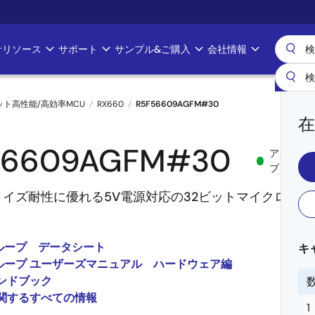
計リソース
サポート
サンプル&ご購入
会社情報
ビット高性能/高効率MCU
RX660
R5F56609AGFM#30
在
56609AGFM#30
アクティ
ブ
イズ耐性に優れる5V電源対応の32ビットマイクロコン
グループ データシート
キ
グループ ユーザーズマニュアル ハードウェア編
ハンドブック
 に関するすべての情報
1