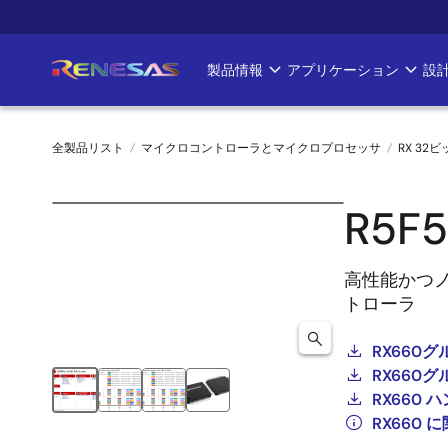
メ
イ
ン
製品情報
アプリケーション
設
Main
コ
ン
navigation
テ
全製品リスト
マイクロコントローラとマイクロプロセッサ
RX 32
ン
ツ
パ
に
R5F
ン
移
動
く
高性能かつノ
トローラ
ず
RX660
RX660
RX660 
RX660