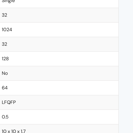
Single
32
1024
32
128
No
64
LFQFP
0.5
10 x 10 x 1.7