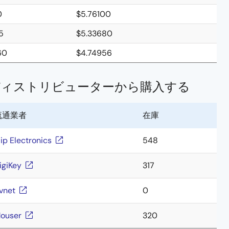
0
$5.76100
5
$5.33680
60
$4.74956
ディストリビューターから購入する
流通業者
在庫
lip Electronics
548
igiKey
317
vnet
0
ouser
320