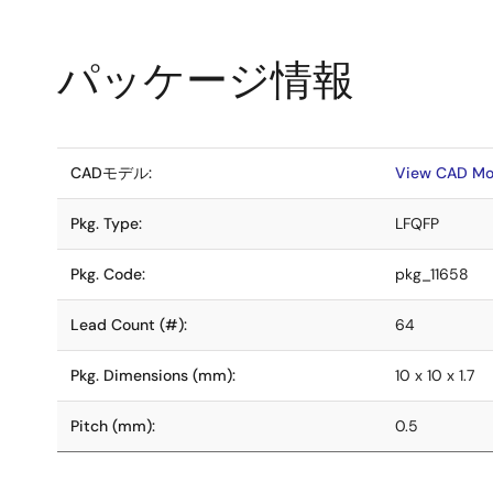
パッケージ情報
CADモデル:
View CAD Mo
Pkg. Type:
LFQFP
Pkg. Code:
pkg_11658
Lead Count (#):
64
Pkg. Dimensions (mm):
10 x 10 x 1.7
Pitch (mm):
0.5