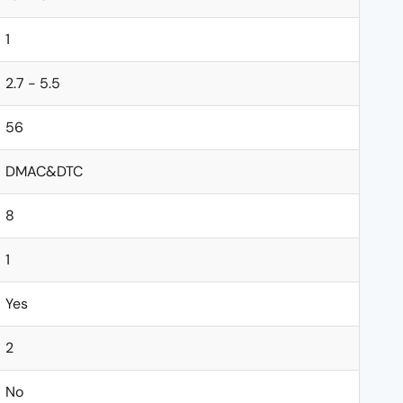
1
2.7 - 5.5
56
DMAC&DTC
8
1
Yes
2
No