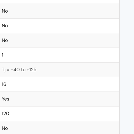
No
No
No
1
Tj = -40 to +125
16
Yes
120
No