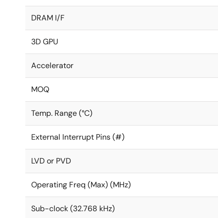
DRAM I/F
3D GPU
Accelerator
MOQ
Temp. Range (°C)
External Interrupt Pins (#)
LVD or PVD
Operating Freq (Max) (MHz)
Sub-clock (32.768 kHz)