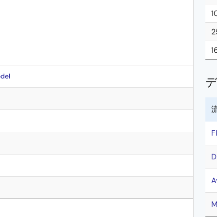
1
2
1
del
F
D
A
M