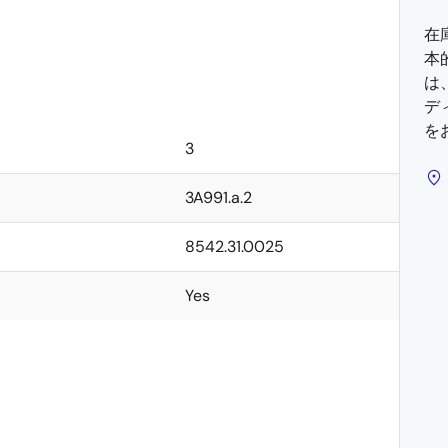
在
本
は
デ
を
3
3A991.a.2
8542.31.0025
Yes