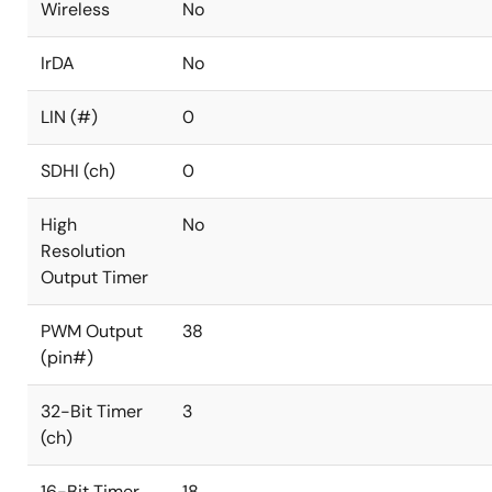
Wireless
No
IrDA
No
LIN (#)
0
SDHI (ch)
0
High
No
Resolution
Output Timer
PWM Output
38
(pin#)
32-Bit Timer
3
(ch)
16-Bit Timer
18