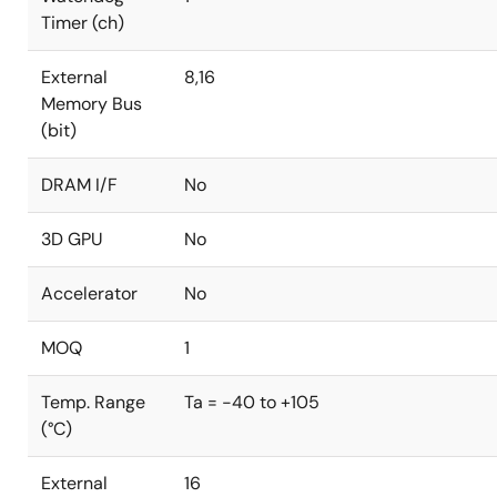
Timer (ch)
External
8,16
Memory Bus
(bit)
DRAM I/F
No
3D GPU
No
Accelerator
No
MOQ
1
Temp. Range
Ta = -40 to +105
(°C)
External
16