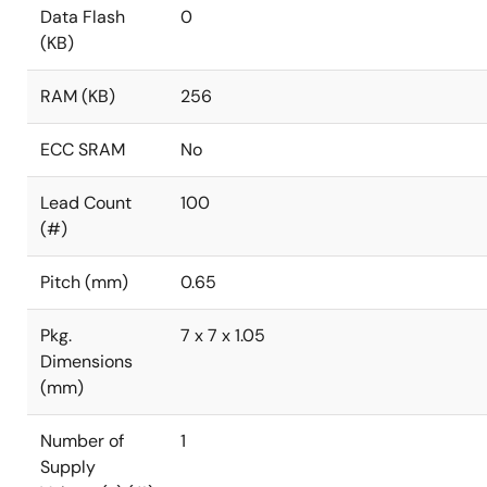
Data Flash
0
(KB)
RAM (KB)
256
ECC SRAM
No
Lead Count
100
(#)
Pitch (mm)
0.65
Pkg.
7 x 7 x 1.05
Dimensions
(mm)
Number of
1
Supply