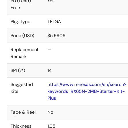
Pb (Lead)
Yes
Free
Pkg. Type
TFLGA
Price (USD)
$5.9906
Replacement
—
Remark
SPI (#)
14
Suggested
https://www.renesas.com/en/search?
Kits
keywords=RX65N-2MB-Starter-Kit-
Plus
Tape & Reel
No
Thickness
1.05