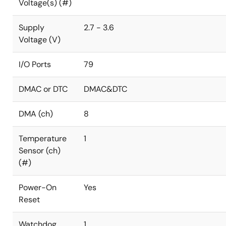
Voltage(s) (#)
Supply
2.7 - 3.6
Voltage (V)
I/O Ports
79
DMAC or DTC
DMAC&DTC
DMA (ch)
8
Temperature
1
Sensor (ch)
(#)
Power-On
Yes
Reset
Watchdog
1