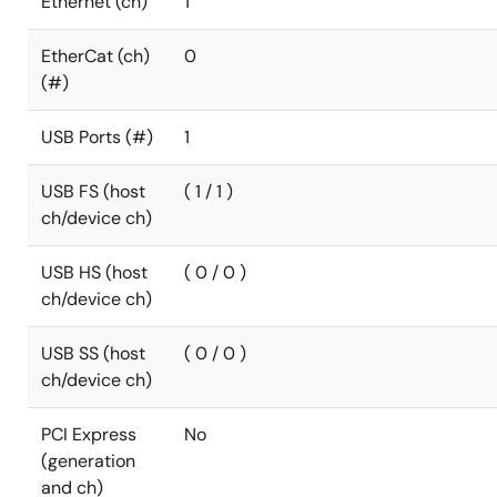
Ethernet (ch)
1
EtherCat (ch)
0
(#)
USB Ports (#)
1
USB FS (host
( 1 / 1 )
ch/device ch)
USB HS (host
( 0 / 0 )
ch/device ch)
USB SS (host
( 0 / 0 )
ch/device ch)
PCI Express
No
(generation
and ch)