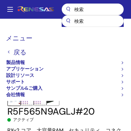
メ
イ
A
ン
Main
コ
全製品リスト
マイクロコントローラとマイクロプロセッサ
navigation
ン
RX 32ビット高性能/高効率MCU
RX65N
R5F565N9AGLJ#20
パ
メニュー
テ
ン
ン
戻る
ツ
く
に
製品情報
ず
移
アプリケーション
動
設計リソース
サポート
サンプル&ご購入
会社情報
R5F565N9AGLJ#20
アクティブ
RXv2 コア、大容量RAM、セキュリティ、コネク