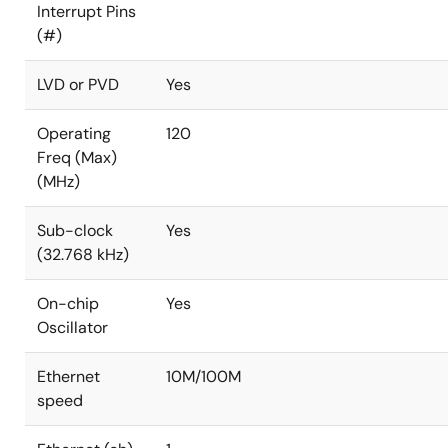
Interrupt Pins
(#)
LVD or PVD
Yes
Operating
120
Freq (Max)
(MHz)
Sub-clock
Yes
(32.768 kHz)
On-chip
Yes
Oscillator
Ethernet
10M/100M
speed