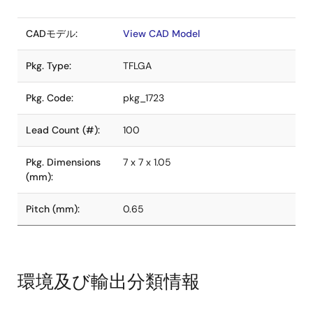
CADモデル:
View CAD Model
Pkg. Type:
TFLGA
Pkg. Code:
pkg_1723
Lead Count (#):
100
Pkg. Dimensions
7 x 7 x 1.05
(mm):
Pitch (mm):
0.65
環境及び輸出分類情報