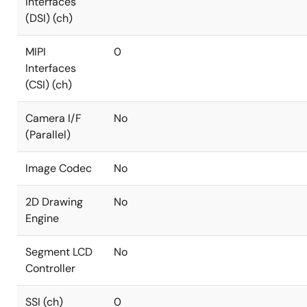
Interfaces
(DSI) (ch)
MIPI
0
Interfaces
(CSI) (ch)
Camera I/F
No
(Parallel)
Image Codec
No
2D Drawing
No
Engine
Segment LCD
No
Controller
SSI (ch)
0