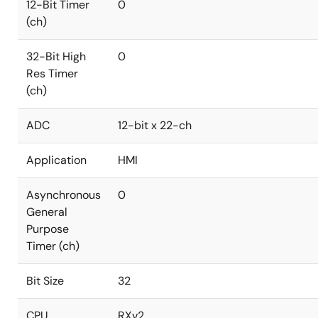
12-Bit Timer
0
(ch)
32-Bit High
0
Res Timer
(ch)
ADC
12-bit x 22-ch
Application
HMI
Asynchronous
0
General
Purpose
Timer (ch)
Bit Size
32
CPU
RXv2