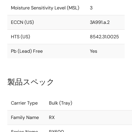
Moisture Sensitivity Level (MSL)
3
ECCN (US)
3A991.a.2
HTS (US)
8542.31.0025
Pb (Lead) Free
Yes
製品スペック
Carrier Type
Bulk (Tray)
Family Name
RX
Series Name
RX600