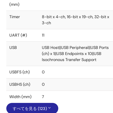
(mm)
Timer
8-bit x 4-ch, 16-bit x 19-ch, 32-bit x
3-ch
UART (#)
11
USB
USB Host||USB Peripheral||USB Ports
(ch) x 1||USB Endpoints x 10||USB
Isochronous Transfer Support
USBFS (ch)
0
USBHS (ch)
0
Width (mm)
7
すべてを見る (123)