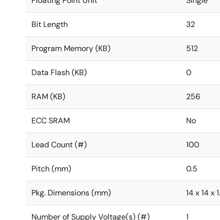
Floating Point Unit
Single
Bit Length
32
Program Memory (KB)
512
Data Flash (KB)
0
RAM (KB)
256
ECC SRAM
No
Lead Count (#)
100
Pitch (mm)
0.5
Pkg. Dimensions (mm)
14 x 14 x 1
Number of Supply Voltage(s) (#)
1