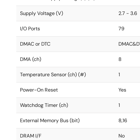
Supply Voltage (V)
2.7 - 3.6
I/O Ports
79
DMAC or DTC
DMAC&D
DMA (ch)
8
Temperature Sensor (ch) (#)
1
Power-On Reset
Yes
Watchdog Timer (ch)
1
External Memory Bus (bit)
8,16
DRAM I/F
No