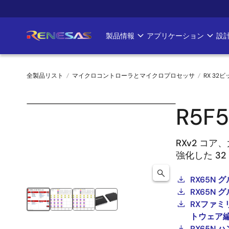
メ
イ
ン
製品情報
アプリケーション
設
Main
コ
ン
navigation
テ
全製品リスト
マイクロコントローラとマイクロプロセッサ
RX 32
ン
ツ
パ
に
R5F
ン
移
動
く
RXv2 コ
強化した 3
ず
RX65N 
RX65N
RXファミ
トウェア編 R
RX65N 