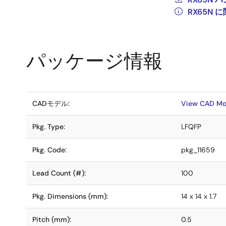
RX65N
パッケージ情報
CADモデル:
View CAD Mo
Pkg. Type:
LFQFP
Pkg. Code:
pkg_11659
Lead Count (#):
100
Pkg. Dimensions (mm):
14 x 14 x 1.7
Pitch (mm):
0.5