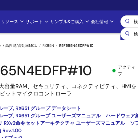
計リソース
サポート
サンプル&ご購入
会社情報
ビット高性能/高効率MCU
RX65N
R5F565N4EDFP#10
565N4EDFP#10
アクティ
ブ
ア、大容量RAM、セキュリティ、コネクティビティ、HMIを
2 ビットマイクロコントローラ
グループ, RX651 グループ データシート
 グループ, RX651 グループ ユーザーズマニュアル ハードウェア
リ RXv2命令セットアーキテクチャ ユーザーズマニュアル ソ
ev.1.00
ハンドブック