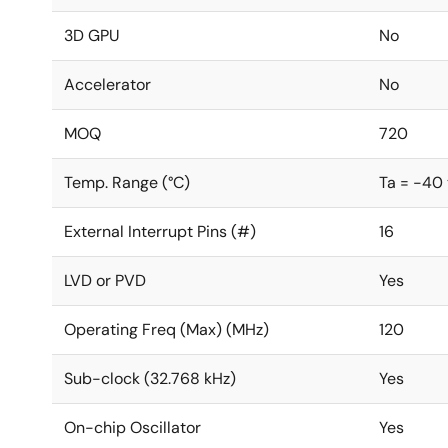
3D GPU
No
Accelerator
No
MOQ
720
Temp. Range (°C)
Ta = -40
External Interrupt Pins (#)
16
LVD or PVD
Yes
Operating Freq (Max) (MHz)
120
Sub-clock (32.768 kHz)
Yes
On-chip Oscillator
Yes