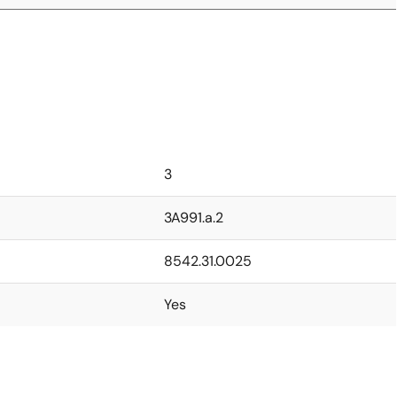
3
3A991.a.2
8542.31.0025
Yes