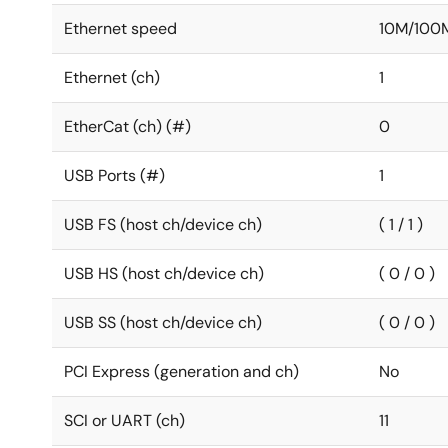
Ethernet speed
10M/100
Ethernet (ch)
1
EtherCat (ch) (#)
0
USB Ports (#)
1
USB FS (host ch/device ch)
( 1 / 1 )
USB HS (host ch/device ch)
( 0 / 0 )
USB SS (host ch/device ch)
( 0 / 0 )
PCI Express (generation and ch)
No
SCI or UART (ch)
11