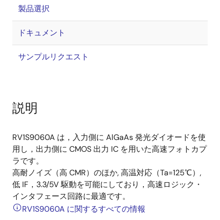
製品選択
ドキュメント
サンプルリクエスト
説明
RV1S9060A は，入力側に AlGaAs 発光ダイオードを使
用し，出力側に CMOS 出力 IC を用いた高速フォトカプ
ラです。
高耐ノイズ（高 CMR）のほか, 高温対応（Ta=125℃）,
低 IF，3.3/5V 駆動を可能にしており，高速ロジック・
インタフェース回路に最適です。
RV1S9060A に関するすべての情報