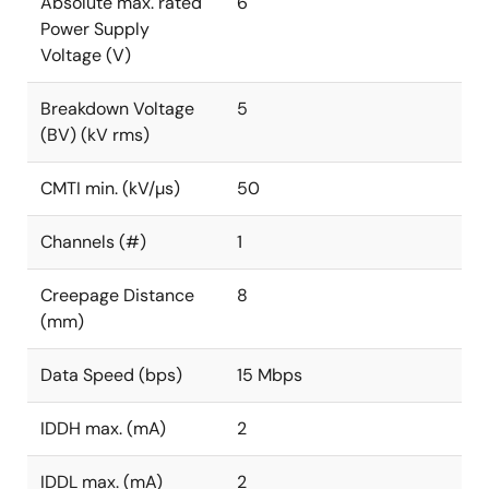
Absolute max. rated
6
Power Supply
Voltage (V)
Breakdown Voltage
5
(BV) (kV rms)
CMTI min. (kV/µs)
50
Channels (#)
1
Creepage Distance
8
(mm)
Data Speed (bps)
15 Mbps
IDDH max. (mA)
2
IDDL max. (mA)
2