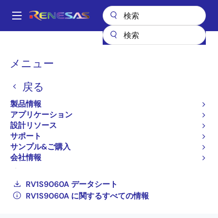
メ
イ
A
ン
Main
コ
全製品リスト
インタフェース
フォトカプラ（オプトカプラ）
navigation
ン
IC の出力フォトカプラ／オプトカプラ
RV1S9060A
パ
メニュー
テ
RV1S9060ACCSP-10YV#SC0
ン
ン
戻る
RV1S9060ACCSP-
ツ
く
に
製品情報
10YV#SC0
ず
移
アプリケーション
動
アクティブ
設計リソース
サポート
高 CMR, 15Mbps, 低入力電流(IF), 3.3V/5V 駆動,
サンプル&ご購入
CMOS 出力,5 ピン SOP（LSO5, 8 ㎜沿面）フォ
会社情報
トカプラ
RV1S9060A データシート
RV1S9060A に関するすべての情報