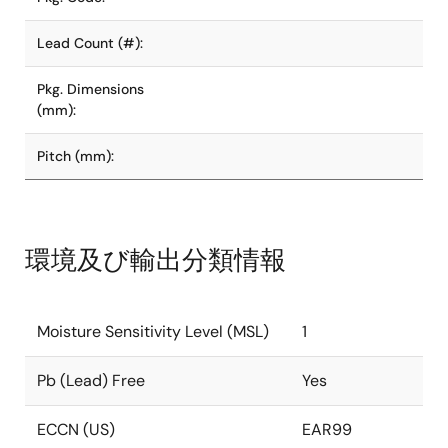
Lead Count (#):
Pkg. Dimensions
(mm):
Pitch (mm):
環境及び輸出分類情報
Moisture Sensitivity Level (MSL)
1
Pb (Lead) Free
Yes
ECCN (US)
EAR99