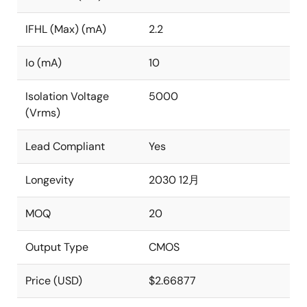
IFHL (Max) (mA)
2.2
Io (mA)
10
Isolation Voltage
5000
(Vrms)
Lead Compliant
Yes
Longevity
2030 12月
MOQ
20
Output Type
CMOS
Price (USD)
$2.66877