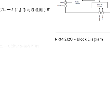
ブレーキによる高速過渡応答
RRM12120 - Block Diagram
のユーザ設定を保存可能
、f
のリアルタイム・テレメ
SW
、マージニング
び過熱保護
ステータス記録機能