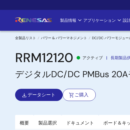
メ
イ
ン
製品情報
アプリケーション
設
Main
コ
ン
navigation
テ
全製品リスト
パワー & パワーマネジメント
DC/DC パワーモジュー
ン
パ
ツ
RRM12120
アクティブ
長期製品
に
ン
移
デジタルDC/DC PMBus 2
く
動
ず
データシート
ご購入
概要
製品選択
ドキュメント
ボード＆キ