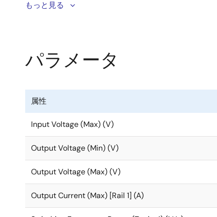
RRM12120は、コンパクトな10mm × 13mm × 5
もっと見る
4.75V～15Vの入力電圧範囲で動作するRRM12120
方式を実装し、過渡応答、チューニングの容易さ、お
パラメータ
構成、堅牢なフォルト管理、高精度のレギュレーショ
PMBus V1.3互換の標準PMBusインタフェー
ド・モニタリング、および詳細なフォルトレポートを提
属性
完全にカスタマイズ可能なサイクル単位での電流（ピ
Input Voltage (Max) (V)
またはリスタートすることができます。
Output Voltage (Min) (V)
Output Voltage (Max) (V)
Output Current (Max) [Rail 1] (A)