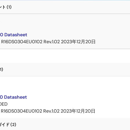
 (1)
ト
0 Datasheet
R16DS0304EU0102 Rev.1.02
2023年12月20日
1)
ト
0 Datasheet
DED
R16DS0304EU0102 Rev.1.02
2023年12月20日
ド (2)