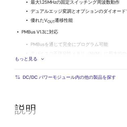
最大1.25MHzの固定スイッチング周波数動作
デュアルエッジ変調とオプションのダイオード
優れたV
遷移性能
OUT
PMBus V1.3に対応
PMBusを通じて完全にプログラム可能
デバイスの不揮発性メモリ（NVM）に最大16
もっと見る
V
、V
、I
、温度、デューティ・サイクル
IN
OUT
OUT
トリ
DC/DC パワーモジュール内の他の製品を探す
高度なソフトスタート/ストップ、シーケンス処理
カスタマイズ可能な過電圧/低電圧、過電流、およ
フォルト・インジケータによるブラックボックス・
説明
10mm × 13mm × 5.9mm BGA（POP）パッケージ