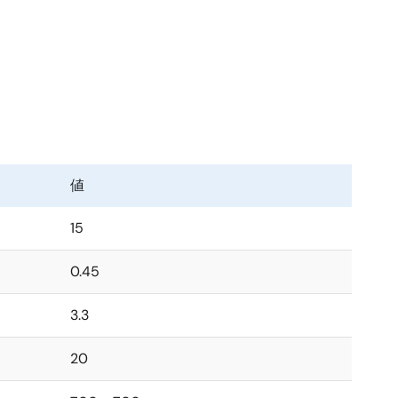
るPMBus対応のDC/DC降圧電源です。
す。 RRM12120は、ルネサス独自のデジタル合成電流変調
を実現しています。 最小限の外付け部品、シンプルな
易になりました。
にし、リアルタイムのフルテレメトリとポイントオブロー
ウェア・ツールから簡単にアクセスできます。
値
保護方式は、システム障害に応答して出力をラッチオフ
15
0.45
3.3
20