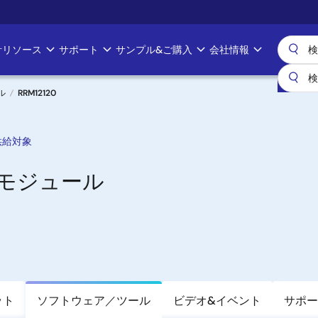
計リソース
サポート
サンプル&ご購入
会社情報
ル
RRM12120
供給対象
0Aモジュール
ット
ソフトウェア／ツール
ビデオ&イベント
サポー