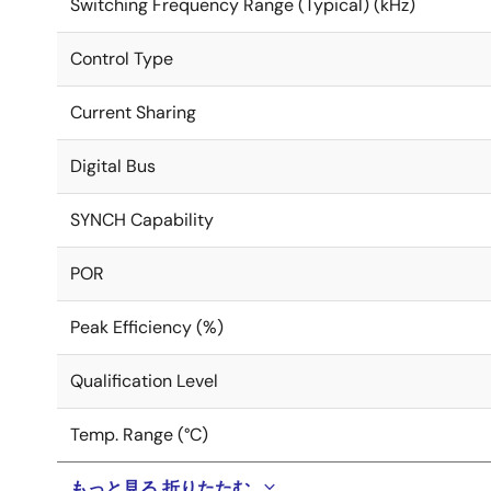
Switching Frequency Range (Typical) (kHz)
Control Type
Current Sharing
Digital Bus
SYNCH Capability
POR
Peak Efficiency (%)
Qualification Level
Temp. Range (°C)
もっと見る
折りたたむ