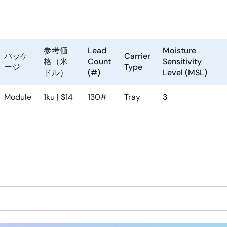
参考価
Lead
Moisture
パッケ
Carrier
格（米
Count
Sensitivity
ージ
Type
ドル）
(#)
Level (MSL)
Module
1ku | $14
130#
Tray
3