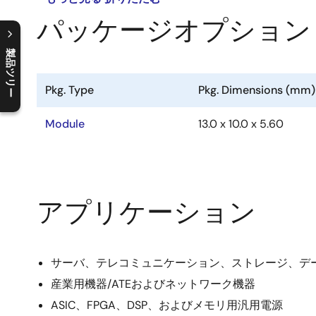
パッケージオプション
製品ツリー
C
l
o
s
e
p
r
o
d
u
c
t
t
r
e
e
m
e
n
O
p
e
n
p
r
o
d
u
c
t
t
r
e
e
m
e
n
Pkg. Type
Pkg. Dimensions (mm)
Module
13.0 x 10.0 x 5.60
アプリケーション
サーバ、テレコミュニケーション、ストレージ、デ
産業用機器/ATEおよびネットワーク機器
ASIC、FPGA、DSP、およびメモリ用汎用電源