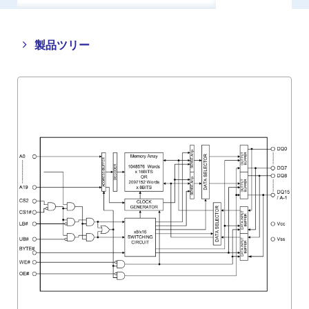
Close
Open
製品ツリー
product
product
tree
tree
menu
menu