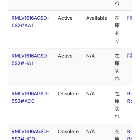
れ
RMLV1616AGSD-
Active
Available
在
問合
5S2#AA1
庫
あ
り
RMLV1616AGSD-
Active
N/A
在
問合
5S2#HA1
庫
切
れ
RMLV1616AGSD-
Obsolete
N/A
在
RoHS
5S2#AC0
庫
RoHS
切
れ
RMLV1616AGSD-
Obsolete
N/A
在
RoHS
5S2#HC0
庫
RoHS