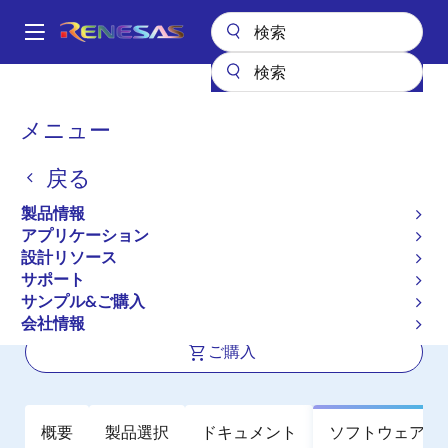
メ
イ
A
ン
Main
コ
全製品リスト
メモリ&ロジック
SRAM
低消費電力SRAM
navigation
ン
RMLV1616A
パ
メニュー
テ
ン
RMLV1616A
ン
戻る
ツ
く
アクティブ
に
ず
製品情報
16Mb 低消費電力SRAM (1M word ×
移
アプリケーション
動
16bit / 2M word x 8bit)
設計リソース
サポート
サンプル&ご購入
データシート
会社情報
ご購入
概要
製品選択
ドキュメント
ソフトウェア／