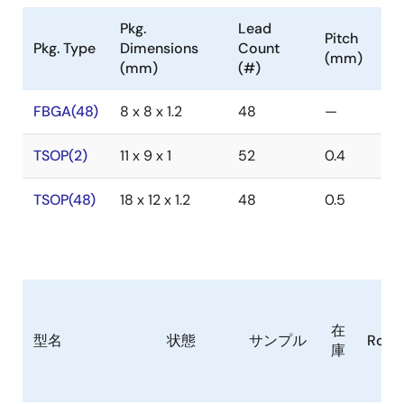
Pkg.
Lead
Pitch
Pkg. Type
Dimensions
Count
(mm)
(mm)
(#)
FBGA(48)
8 x 8 x 1.2
48
—
TSOP(2)
11 x 9 x 1
52
0.4
TSOP(48)
18 x 12 x 1.2
48
0.5
在
型名
状態
サンプル
RoHS
庫