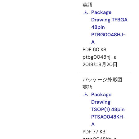
英語
Package
Drawing TFBGA
48pin
PTBG0048HJ-
A
PDF
60 KB
ptbg0048hj_a
2018年8月20日
パッケージ外形図
英語
Package
Drawing
TSOP(1) 48pin
PTSA0048KH-
A
PDF
77 KB