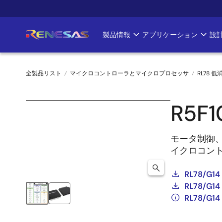
メ
イ
ン
製品情報
アプリケーション
設
Main
コ
ン
navigation
テ
全製品リスト
マイクロコントローラとマイクロプロセッサ
RL78 低
ン
ツ
パ
に
R5F
ン
移
動
く
モータ制御
イクロコン
ず
RL78/G14
RL78/
RL78/G