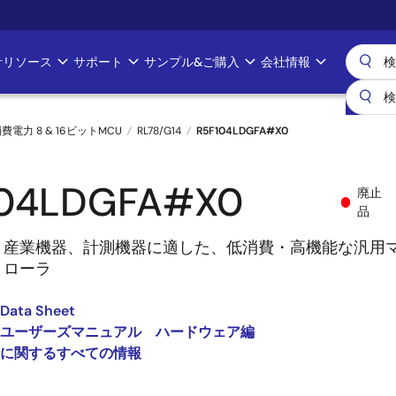
計リソース
サポート
サンプル&ご購入
会社情報
消費電力 8 & 16ビットMCU
RL78/G14
R5F104LDGFA#X0
104LDGFA#X0
廃止
品
、産業機器、計測機器に適した、低消費・高機能な汎用
トローラ
 Data Sheet
G14 ユーザーズマニュアル ハードウェア編
14 に関するすべての情報