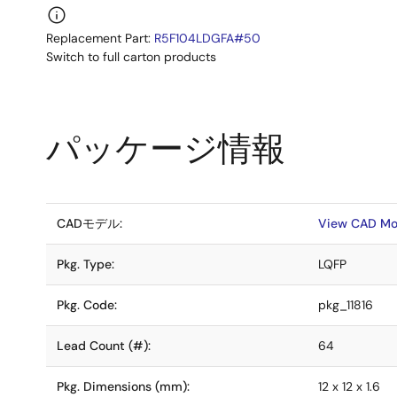
Replacement Part:
R5F104LDGFA#50
Switch to full carton products
パッケージ情報
CADモデル:
View CAD Mo
Pkg. Type:
LQFP
Pkg. Code:
pkg_11816
Lead Count (#):
64
Pkg. Dimensions (mm):
12 x 12 x 1.6