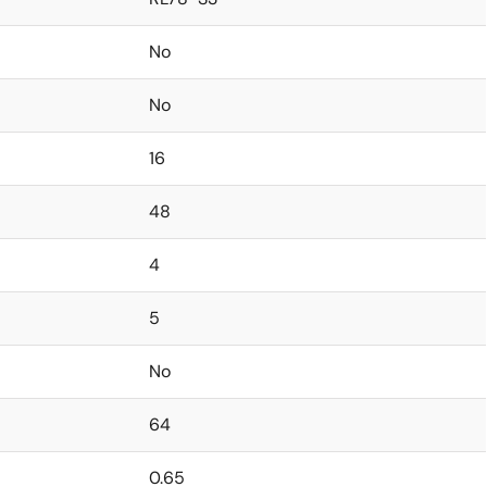
No
No
16
48
4
5
No
64
0.65