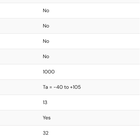
No
No
No
No
1000
Ta = -40 to +105
13
Yes
32