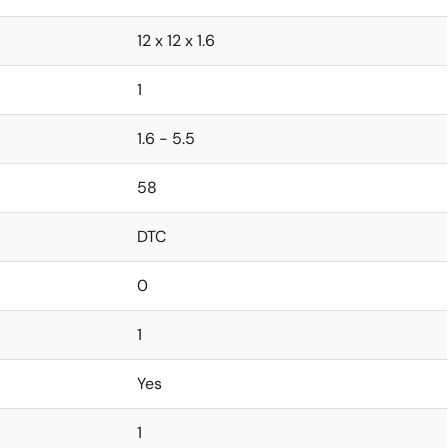
12 x 12 x 1.6
1
1.6 - 5.5
58
DTC
0
1
Yes
1