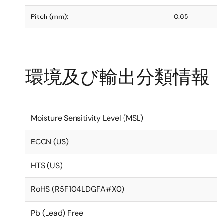
Pitch (mm):
0.65
環境及び輸出分類情報
Moisture Sensitivity Level (MSL)
ECCN (US)
HTS (US)
RoHS (R5F104LDGFA#X0)
Pb (Lead) Free