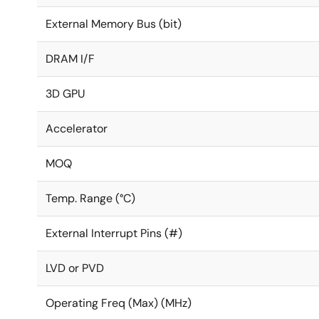
External Memory Bus (bit)
DRAM I/F
3D GPU
Accelerator
MOQ
Temp. Range (°C)
External Interrupt Pins (#)
LVD or PVD
Operating Freq (Max) (MHz)