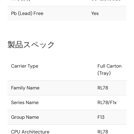
Pb (Lead) Free
Yes
製品スペック
Carrier Type
Full Carton
(Tray)
Family Name
RL78
Series Name
RL78/F1x
Group Name
F13
CPU Architecture
RL78