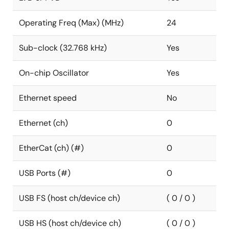
Operating Freq (Max) (MHz)
24
Sub-clock (32.768 kHz)
Yes
On-chip Oscillator
Yes
Ethernet speed
No
Ethernet (ch)
0
EtherCat (ch) (#)
0
USB Ports (#)
0
USB FS (host ch/device ch)
( 0 / 0 )
USB HS (host ch/device ch)
( 0 / 0 )