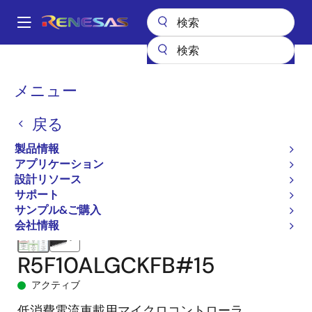
メ
イ
A
ン
Main
コ
全製品リスト
マイクロコントローラとマイクロプロセッサ
navigation
ン
RL78 低消費電力 8 & 16ビットMCU
RL78/F13
R5F10ALGCKFB#15
パ
メニュー
テ
ン
ン
戻る
ツ
く
に
製品情報
ず
移
アプリケーション
動
設計リソース
サポート
サンプル&ご購入
会社情報
R5F10ALGCKFB#15
アクティブ
低消費電流車載用マイクロコントローラ