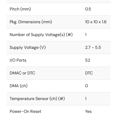
Pitch (mm)
0.5
Pkg. Dimensions (mm)
10 x 10 x 1.6
Number of Supply Voltage(s) (#)
1
Supply Voltage (V)
2.7 - 5.5
I/O Ports
52
DMAC or DTC
DTC
DMA (ch)
0
Temperature Sensor (ch) (#)
1
Power-On Reset
Yes