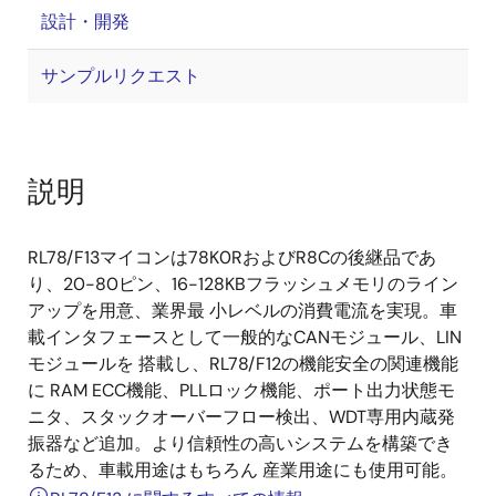
設計・開発
サンプルリクエスト
説明
RL78/F13マイコンは78K0RおよびR8Cの後継品であ
り、20-80ピン、16-128KBフラッシュメモリのライン
アップを用意、業界最 小レベルの消費電流を実現。車
載インタフェースとして一般的なCANモジュール、LIN
モジュールを 搭載し、RL78/F12の機能安全の関連機能
に RAM ECC機能、PLLロック機能、ポート出力状態モ
ニタ、スタックオーバーフロー検出、WDT専用内蔵発
振器など追加。より信頼性の高いシステムを構築でき
るため、車載用途はもちろん 産業用途にも使用可能。