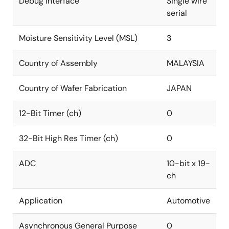
Debug Interface
Single wire
serial
Moisture Sensitivity Level (MSL)
3
Country of Assembly
MALAYSIA
Country of Wafer Fabrication
JAPAN
12-Bit Timer (ch)
0
32-Bit High Res Timer (ch)
0
ADC
10-bit x 19-
ch
Application
Automotive
Asynchronous General Purpose
0