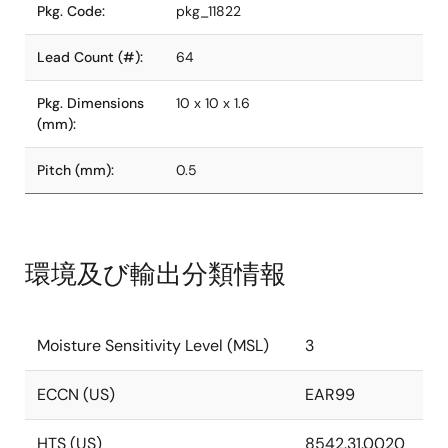
Pkg. Code:
pkg_11822
Lead Count (#):
64
Pkg. Dimensions
10 x 10 x 1.6
(mm):
Pitch (mm):
0.5
環境及び輸出分類情報
Moisture Sensitivity Level (MSL)
3
ECCN (US)
EAR99
HTS (US)
8542.31.0020