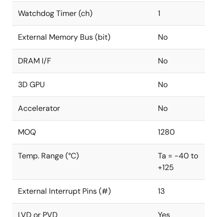
Watchdog Timer (ch)
1
External Memory Bus (bit)
No
DRAM I/F
No
3D GPU
No
Accelerator
No
MOQ
1280
Temp. Range (°C)
Ta = -40 to
+125
External Interrupt Pins (#)
13
LVD or PVD
Yes