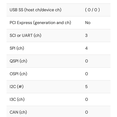
USB SS (host ch/device ch)
( 0 / 0 )
PCI Express (generation and ch)
No
SCI or UART (ch)
3
SPI (ch)
4
QSPI (ch)
0
OSPI (ch)
0
I2C (#)
5
I3C (ch)
0
CAN (ch)
0