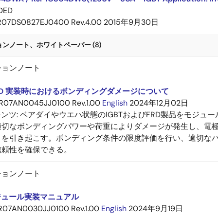
DED
R07DS0827EJ0400 Rev.4.00
2015年9月30日
ンノート、ホワイトペーパー (8)
ションノート
, FRD 実装時におけるボンディングダメージについて
R07AN0045JJ0100 Rev.1.00
English
2024年12月02日
テンツ:
ベアダイやウエハ状態のIGBTおよびFRD製品をモジ
適切なボンディングパワーや荷重によりダメージが発生し、電
）を引き起こす。ボンディング条件の限度評価を行い、適切な
信頼性を確保できる。
ションノート
モジュール実装マニュアル
R07AN0030JJ0100 Rev.1.00
English
2024年9月19日