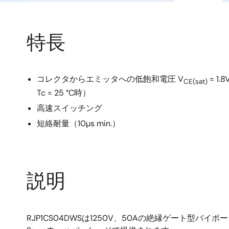
特長
コレクタからエミッタへの低飽和電圧 V
= 1.
CE(sat)
Tc = 25 °C時）
高速スイッチング
短絡耐量（10µs min.）
説明
RJP1CS04DWSは1250V、50Aの絶縁ゲート