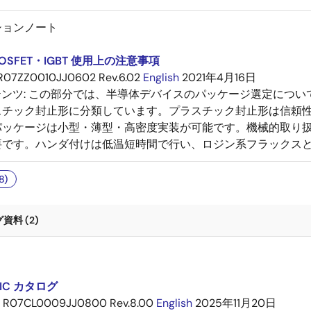
ションノート
SFET・IGBT 使用上の注意事項
R07ZZ0010JJ0602 Rev.6.02
English
2021年4月16日
テンツ:
この部分では、半導体デバイスのパッケージ選定につい
スチック封止形に分類しています。プラスチック封止形は信頼
パッケージは小型・薄型・高密度実装が可能です。機械的取り
要です。ハンダ付けは低温短時間で行い、ロジン系フラックス
8)
料 (2)
IC カタログ
R07CL0009JJ0800 Rev.8.00
English
2025年11月20日