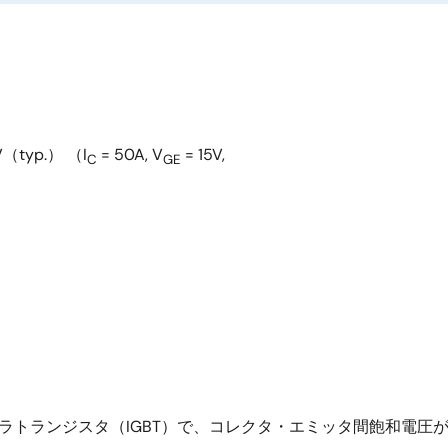
8V（typ.） （I
= 50A, V
= 15V,
C
GE
型バイポーラトランジスタ（IGBT）で、コレクタ・エミッタ間飽和