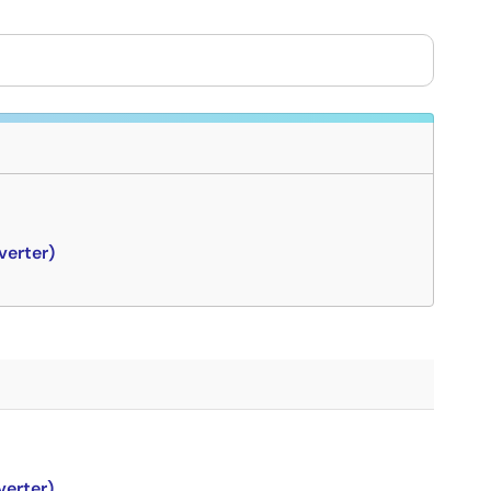
erter)
erter)