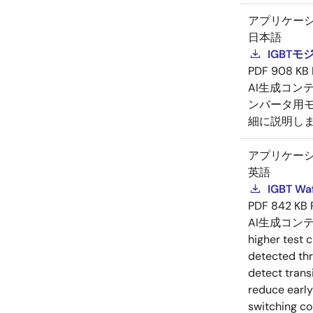
アプリケー
日本語
IGBT
PDF
908 KB
AI生成コン
ンバータ用モ
細に説明し
アプリケー
英語
IGBT Waf
PDF
842 KB
AI生成コン
higher test 
detected thr
detect trans
reduce early
switching co