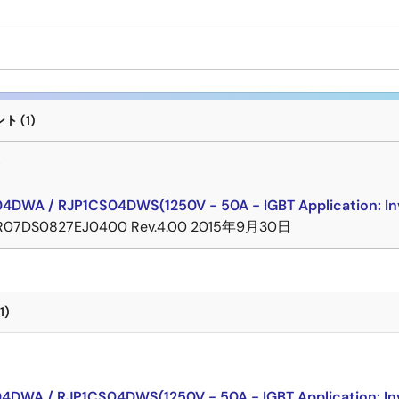
 (1)
ト
4DWA / RJP1CS04DWS(1250V - 50A - IGBT Application: Inv
R07DS0827EJ0400 Rev.4.00
2015年9月30日
1)
ト
4DWA / RJP1CS04DWS(1250V - 50A - IGBT Application: Inv