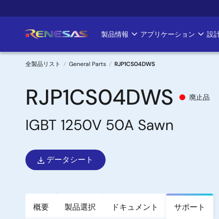
メ
イ
ン
製品情報
アプリケーション
設
Main
コ
ン
navigation
テ
全製品リスト
General Parts
RJP1CS04DWS
ン
パ
ツ
RJP1CS04DWS
廃止品
に
ン
移
IGBT 1250V 50A Sawn
く
動
ず
データシート
概要
製品選択
ドキュメント
サポート