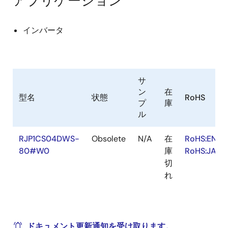
アプリケーション
インバータ
サ
ン
在
型名
状態
RoHS
プ
庫
ル
RJP1CS04DWS-
Obsolete
N/A
在
RoHS:EN
80#W0
庫
RoHS:JA
切
れ
ドキュメント更新通知を受け取ります。