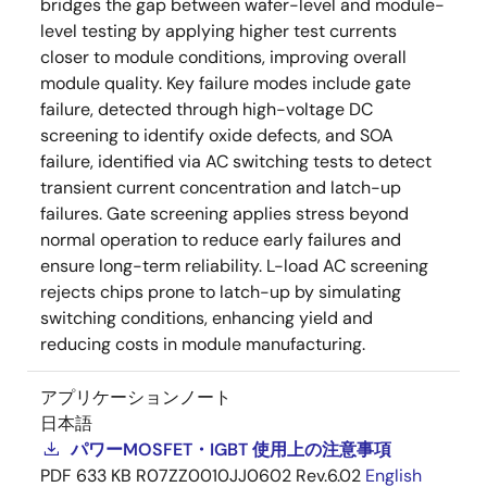
bridges the gap between wafer-level and module-
level testing by applying higher test currents
closer to module conditions, improving overall
module quality. Key failure modes include gate
failure, detected through high-voltage DC
screening to identify oxide defects, and SOA
failure, identified via AC switching tests to detect
transient current concentration and latch-up
failures. Gate screening applies stress beyond
normal operation to reduce early failures and
ensure long-term reliability. L-load AC screening
rejects chips prone to latch-up by simulating
switching conditions, enhancing yield and
reducing costs in module manufacturing.
アプリケーションノート
日本語
パワーMOSFET・IGBT 使用上の注意事項
PDF
633 KB
R07ZZ0010JJ0602 Rev.6.02
English