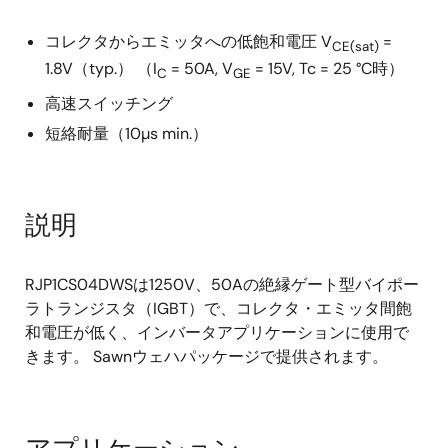
コレクタからエミッタへの低飽和電圧 V
=
CE(sat)
1.8V（typ.） （I
= 50A, V
= 15V, Tc = 25 °C時）
C
GE
高速スイッチング
短絡耐量（10µs min.）
説明
RJP1CS04DWSは1250V、50Aの絶縁ゲート型バイポー
ラトランジスタ（IGBT）で、コレクタ・エミッタ間飽
和電圧が低く、インバータアプリケーションに使用で
きます。 Sawnウェハパッケージで提供されます。