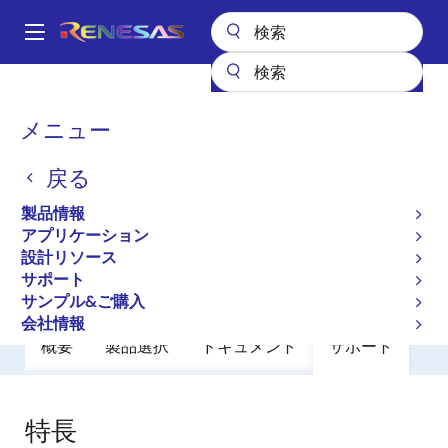
メ
イ
A
ン
Main
コ
全製品リスト
General Parts
RJP1CS04DWS
navigation
ン
パ
メニュー
RJP1CS04DWS
テ
ン
ン
戻る
廃止品
ツ
く
に
IGBT 1250V 50A Sawn
ず
製品情報
移
アプリケーション
動
設計リソース
データシート
サポート
サンプル&ご購入
会社情報
概要
製品選択
ドキュメント
サポート
特長