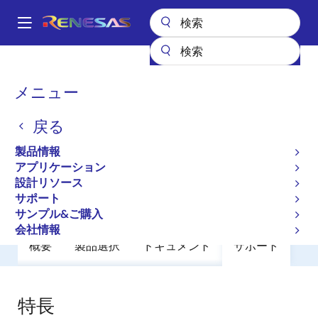
メ
イ
A
ン
Main
コ
全製品リスト
General Parts
RJP1CS04DWS
navigation
ン
パ
メニュー
RJP1CS04DWS
テ
ン
ン
戻る
廃止品
ツ
く
に
IGBT 1250V 50A Sawn
ず
製品情報
移
アプリケーション
動
設計リソース
データシート
サポート
サンプル&ご購入
会社情報
概要
製品選択
ドキュメント
サポート
特長