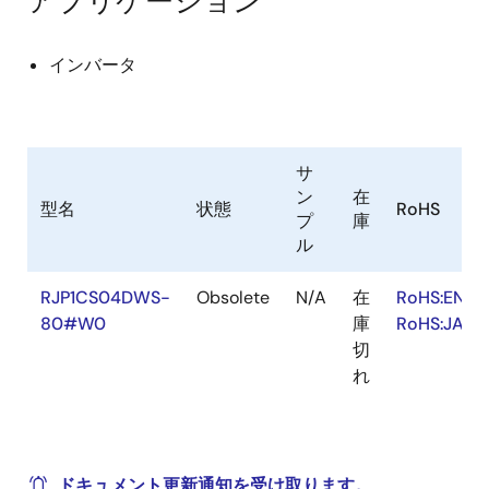
アプリケーション
インバータ
サ
ン
在
型名
状態
RoHS
プ
庫
ル
RJP1CS04DWS-
Obsolete
N/A
在
RoHS:EN
80#W0
庫
RoHS:JA
切
れ
ドキュメント更新通知を受け取ります。