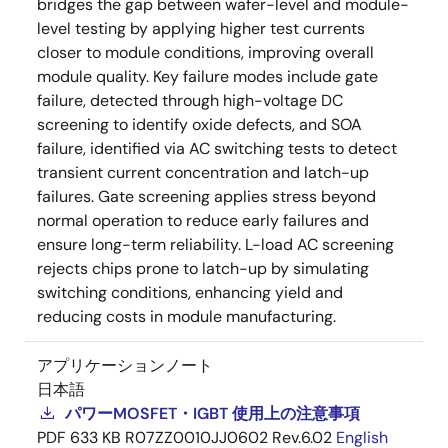
bridges the gap between wafer-level and module-
level testing by applying higher test currents
closer to module conditions, improving overall
module quality. Key failure modes include gate
failure, detected through high-voltage DC
screening to identify oxide defects, and SOA
failure, identified via AC switching tests to detect
transient current concentration and latch-up
failures. Gate screening applies stress beyond
normal operation to reduce early failures and
ensure long-term reliability. L-load AC screening
rejects chips prone to latch-up by simulating
switching conditions, enhancing yield and
reducing costs in module manufacturing.
アプリケーションノート
日本語
パワーMOSFET・IGBT 使用上の注意事項
PDF
633 KB
R07ZZ0010JJ0602 Rev.6.02
English