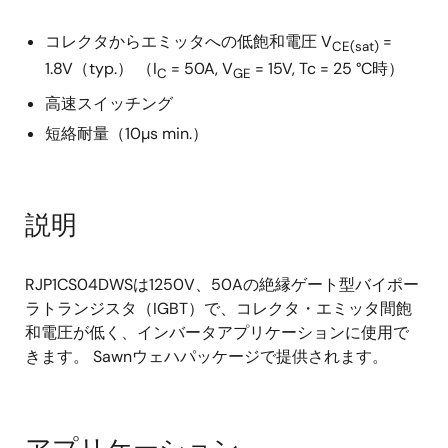
コレクタからエミッタへの低飽和電圧 V
=
CE(sat)
1.8V（typ.） （I
= 50A, V
= 15V, Tc = 25 °C時）
C
GE
高速スイッチング
短絡耐量（10µs min.）
説明
RJP1CS04DWSは1250V、50Aの絶縁ゲート型バイポー
ラトランジスタ（IGBT）で、コレクタ・エミッタ間飽
和電圧が低く、インバータアプリケーションに使用で
きます。 Sawnウェハパッケージで提供されます。