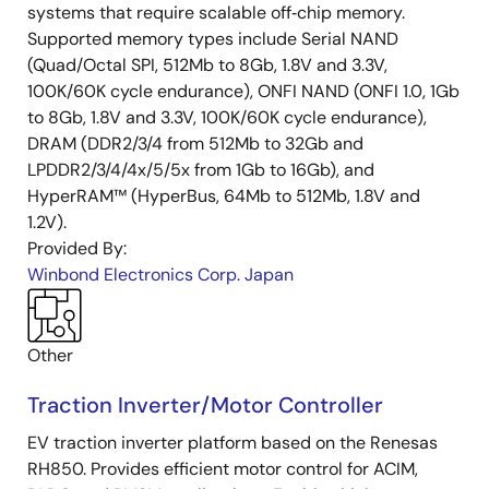
systems that require scalable off‑chip memory.
Supported memory types include Serial NAND
(Quad/Octal SPI, 512Mb to 8Gb, 1.8V and 3.3V,
100K/60K cycle endurance), ONFI NAND (ONFI 1.0, 1Gb
to 8Gb, 1.8V and 3.3V, 100K/60K cycle endurance),
DRAM (DDR2/3/4 from 512Mb to 32Gb and
LPDDR2/3/4/4x/5/5x from 1Gb to 16Gb), and
HyperRAM™ (HyperBus, 64Mb to 512Mb, 1.8V and
1.2V).
Provided By:
Winbond Electronics Corp. Japan
Other
Traction Inverter/Motor Controller
EV traction inverter platform based on the Renesas
RH850. Provides efficient motor control for ACIM,