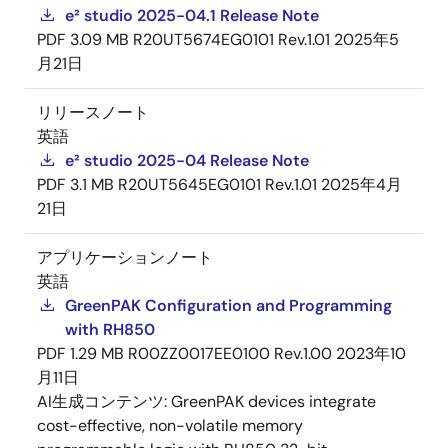
e² studio 2025-04.1 Release Note
PDF
3.09 MB
R20UT5674EG0101 Rev.1.01
2025年5
月21日
リリースノート
英語
e² studio 2025-04 Release Note
PDF
3.1 MB
R20UT5645EG0101 Rev.1.01
2025年4月
21日
アプリケーションノート
英語
GreenPAK Configuration and Programming
with RH850
PDF
1.29 MB
R00ZZ0017EE0100 Rev.1.00
2023年10
月11日
AI生成コンテンツ:
GreenPAK devices integrate
cost-effective, non-volatile memory