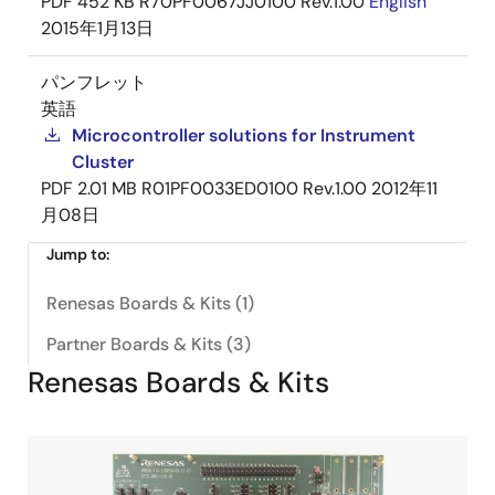
PDF
452 KB
R70PF0067JJ0100 Rev.1.00
English
2015年1月13日
パンフレット
英語
Microcontroller solutions for Instrument
Cluster
PDF
2.01 MB
R01PF0033ED0100 Rev.1.00
2012年11
月08日
Jump to:
Renesas Boards & Kits (1)
Partner Boards & Kits (3)
Renesas Boards & Kits