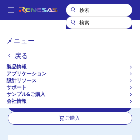
メ
イ
A
ン
Main
コ
全製品リスト
マイクロコントローラとマイクロプロセッサ
navigation
ン
RH850 車載用MCU
RH850/F1H
パ
メニュー
テ
ン
RH850/F1H
ン
戻る
ツ
く
新規採用非推奨品
に
ず
製品情報
ボディアプリケーション用デュアルコ
移
アプリケーション
動
ア車載ハイエンドマイクロコントロー
設計リソース
ラ
サポート
サンプル&ご購入
会社情報
データシート
ご購入