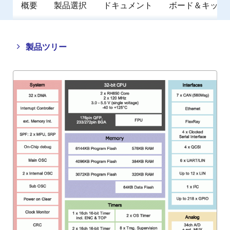
概要
製品選択
ドキュメント
ボード＆キット
Close
Open
製品ツリー
product
product
tree
tree
menu
menu