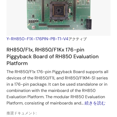
Y-RH850-F1X-176PIN-PB-T1-V4
アクティブ
RH850/F1x, RH850/F1Kx 176-pin
Piggyback Board of RH850 Evaluation
Platform
The RH850/F1x 176-pin Piggyback Board supports all
devices of the RH850/F1L and RH850/F1KM-S1 series
in a 176-pin package. It can be used standalone or in
combination with the mainboard of the RH850
Evaluation Platform. The modular RH850 Evaluation
Platform, consisting of mainboards and...
続きを読む
推奨ドキュメント: