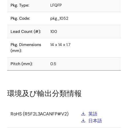
Pkg. Type:
LFQFP
Pkg. Code:
pkg_1052
Lead Count (#):
100
Pkg. Dimensions
14 x 14 x 1.7
(mm):
Pitch (mm):
0.5
環境及び輸出分類情報
RoHS (R5F2L3ACANFP#V2)
英語
日本語