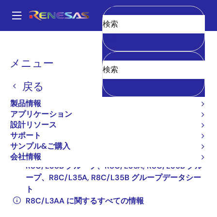
メ
イ
A
ン
Main
消去
コ
全製品リスト
マイクロコントローラとマイクロプロセッサ
navigation
ン
その他のMCUとMPU
R8C ファミリマイコン
R8C/L3AA
パ
メニュー
テ
R5F2L3ACANFP#V2
ン
ン
戻る
R5F2L3ACANFP#V2
ツ
く
に
製品情報
ず
廃止品
移
アプリケーション
動
16 ビット R8C CPU コア搭載マイクロコントロー
設計リソース
ラ（新規採用非推奨品）
サポート
サンプル&ご購入
R8C/L3AA, R8C/L3AB グループ、R8C/L38A,
会社情報
R8C/L38B グループ、R8C/L36A, R8C/L36B グル
ープ、R8C/L35A, R8C/L35B グループデータシー
ト
R8C/L3AA に関するすべての情報