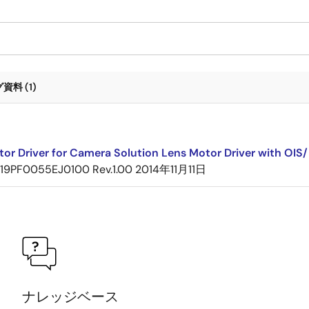
料 (1)
ト
tor Driver for Camera Solution Lens Motor Driver with O
19PF0055EJ0100 Rev.1.00
2014年11月11日
ナレッジベース