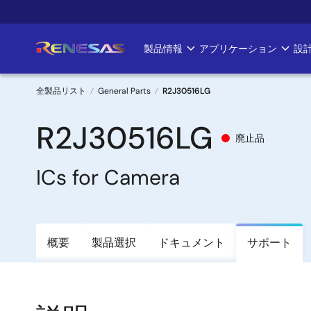
メ
イ
ン
製品情報
アプリケーション
設
Main
コ
ン
navigation
テ
全製品リスト
General Parts
R2J30516LG
ン
パ
ツ
R2J30516LG
廃止品
に
ン
移
ICs for Camera
く
動
ず
概要
製品選択
ドキュメント
サポート