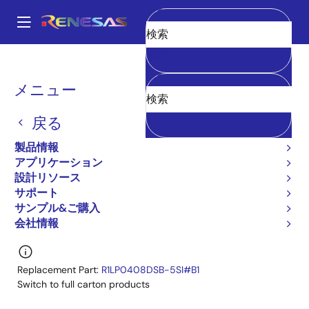
メ
イ
A
ン
Main
消去
コ
全製品リスト
メモリ&ロジック
SRAM
低消費電力SRAM
navigation
ン
R1LP0408CSB-7LC
R1LP0408CSB-7LC#D0
パ
メニュー
テ
ン
ン
R1LP0408CSB-7LC#D0
戻る
ツ
く
廃止品
に
製品情報
ず
移
Low Power SRAM
アプリケーション
動
設計リソース
R1LP0408C-C シリーズ
サポート
R1LP0408CSB-7LC に関するすべての情報
サンプル&ご購入
会社情報
Replacement Part:
R1LP0408DSB-5SI#B1
Switch to full carton products