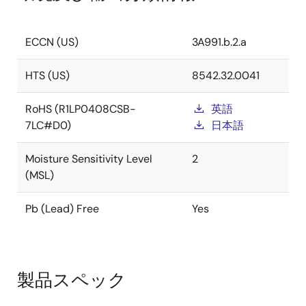
ECCN (US)
3A991.b.2.a
HTS (US)
8542.32.0041
RoHS (R1LP0408CSB-
英語
7LC#D0)
日本語
Moisture Sensitivity Level
2
(MSL)
Pb (Lead) Free
Yes
製品スペック