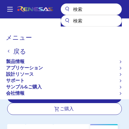
メ
イ
A
ン
Main
コ
全製品リスト
インタフェース
フォトカプラ（オプトカプラ）
navigation
ン
IC の出力フォトカプラ／オプトカプラ
PS9817A-2
パ
メニュー
テ
ン
PS9817A-2
ン
戻る
ツ
く
アクティブ
長期製品供給対象
に
ず
製品情報
高CMR，10 Mbps，オープン・コレク
移
アプリケーション
動
タ出力 8 ピンSSOP (SO-8) 高速フォ
設計リソース
トカプラ
サポート
サンプル&ご購入
会社情報
データシート
ご購入