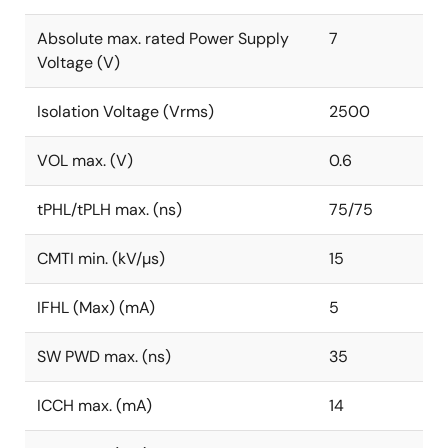
Absolute max. rated Power Supply
7
Voltage (V)
Isolation Voltage (Vrms)
2500
VOL max. (V)
0.6
tPHL/tPLH max. (ns)
75/75
CMTI min. (kV/µs)
15
IFHL (Max) (mA)
5
SW PWD max. (ns)
35
ICCH max. (mA)
14