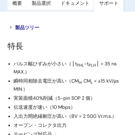
概要
製品選択
ドキュメント
サポート
Close
Open
製品ツリー
product
product
tree
tree
特長
menu
menu
パルス幅ひずみが小さい（⎪t
−t
⎪ = 35 ns
PHL
PLH
MAX.）
瞬時同相除去電圧が高い（CM
, CM
= ±15 kV/μs
H
L
MIN.）
実装面積40%削減（5-pin SOP 2 個）
伝送速度が速い（10 Mbps）
入出力間絶縁耐圧が高い（BV = 2 500 Vr.m.s.）
オープン・コレクタ出力
テーピング対応品 ：