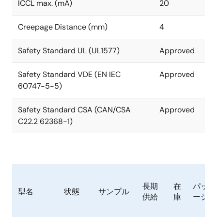
ICCL max. (mA)
20
Creepage Distance (mm)
4
Safety Standard UL (UL1577)
Approved
Safety Standard VDE (EN IEC
Approved
60747-5-5)
Safety Standard CSA (CAN/CSA
Approved
C22.2 62368-1)
長期
在
パッケ
型名
状態
サンプル
供給
庫
ージ