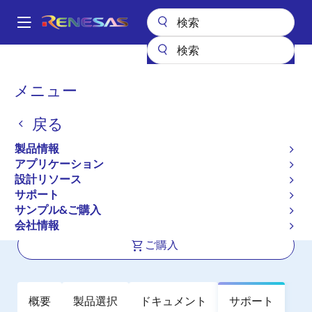
メ
イ
A
ン
Main
コ
全製品リスト
インタフェース
フォトカプラ（オプトカプラ）
navigation
ン
IC の出力フォトカプラ／オプトカプラ
PS9324L2
パ
メニュー
テ
ン
PS9324L2
ン
戻る
ツ
く
アクティブ
長期製品供給対象
に
ず
製品情報
高 CMR，10 Mbps，オープン・コレク
移
アプリケーション
動
タ出力 6 ピン SDIP フォトカプラ
設計リソース
サポート
サンプル&ご購入
データシート
会社情報
ご購入
概要
製品選択
ドキュメント
サポート