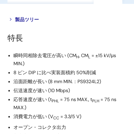
Close
Open
製品ツリー
product
product
tree
tree
特長
menu
menu
瞬時同相除去電圧が高い (CM
, CM
= ±15 kV/μs
H
L
MIN.)
8 ピン DIP に比べ実装面積約 50%削減
沿面距離が長い (8 mm MIN.：PS9324L2)
伝送速度が速い (10 Mbps)
応答速度が速い (t
= 75 ns MAX., t
= 75 ns
PHL
PLH
MAX.)
消費電力が低い (V
= 3.3/5 V)
CC
オープン・コレクタ出力