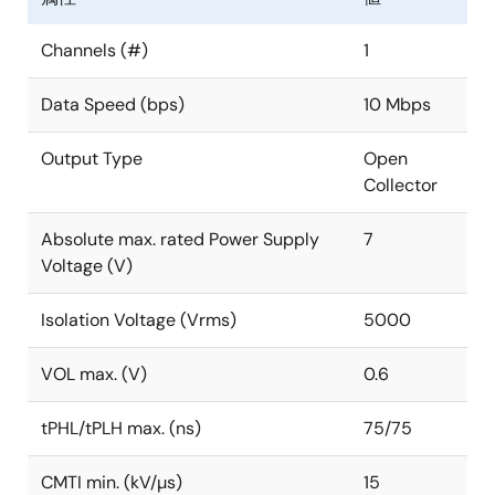
Channels (#)
1
Data Speed (bps)
10 Mbps
Output Type
Open
Collector
Absolute max. rated Power Supply
7
Voltage (V)
Isolation Voltage (Vrms)
5000
VOL max. (V)
0.6
tPHL/tPLH max. (ns)
75/75
CMTI min. (kV/µs)
15