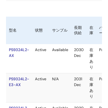
長期
在
パッ
型名
状態
サンプル
供給
庫
ージ
PS9324L2-
Active
Available
2030
在
Pack
AX
Dec
庫
あ
り
PS9324L2-
Active
N/A
2031
在
Pack
E3-AX
Dec
庫
あ
り