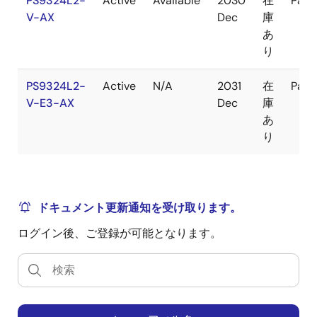
PS9324L2-
Active
Available
2030
在
Pack
V-AX
Dec
庫
あ
り
PS9324L2-
Active
N/A
2031
在
Pack
V-E3-AX
Dec
庫
あ
り
ドキュメント更新通知を受け取ります。
ログイン後、ご登録が可能となります。