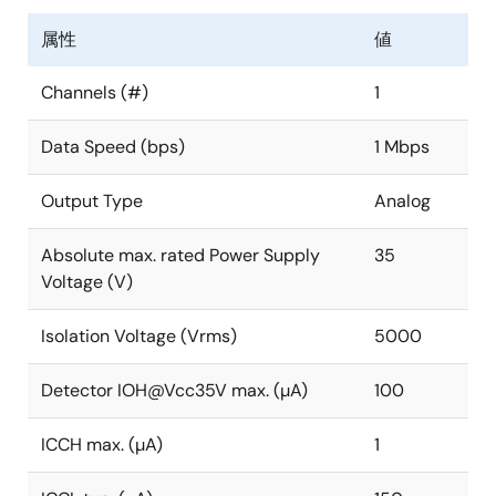
属性
値
Channels (#)
1
Data Speed (bps)
1 Mbps
Output Type
Analog
Absolute max. rated Power Supply
35
Voltage (V)
Isolation Voltage (Vrms)
5000
Detector IOH@Vcc35V max. (µA)
100
ICCH max. (µA)
1