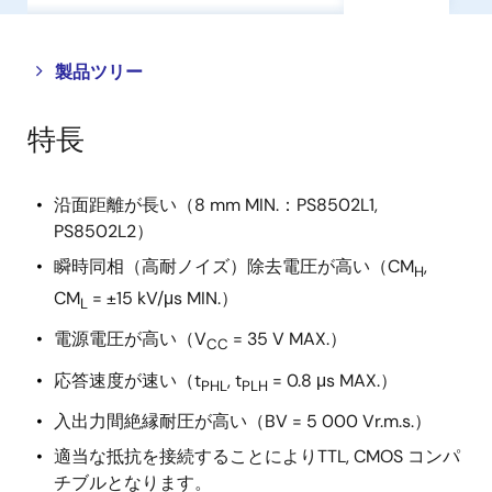
Close
Open
製品ツリー
product
product
tree
tree
特長
menu
menu
沿面距離が長い（8 mm MIN.：PS8502L1,
PS8502L2）
瞬時同相（高耐ノイズ）除去電圧が高い（CM
,
H
CM
= ±15 kV/μs MIN.）
L
電源電圧が高い（V
= 35 V MAX.）
CC
応答速度が速い（t
, t
= 0.8 μs MAX.）
PHL
PLH
入出力間絶縁耐圧が高い（BV = 5 000 Vr.m.s.）
適当な抵抗を接続することによりTTL, CMOS コンパ
チブルとなります。