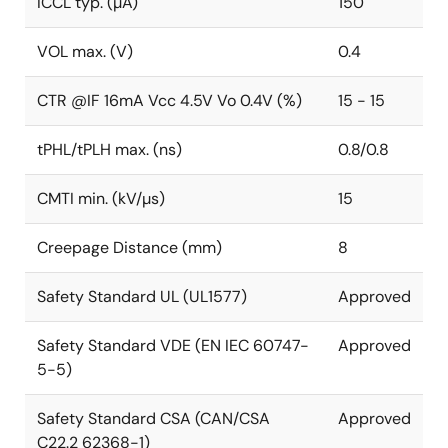
ICCL typ. (µA)
150
VOL max. (V)
0.4
CTR @IF 16mA Vcc 4.5V Vo 0.4V (%)
15 - 15
tPHL/tPLH max. (ns)
0.8/0.8
CMTI min. (kV/µs)
15
Creepage Distance (mm)
8
Safety Standard UL (UL1577)
Approved
Safety Standard VDE (EN IEC 60747-
Approved
5-5)
Safety Standard CSA (CAN/CSA
Approved
C22.2 62368-1)