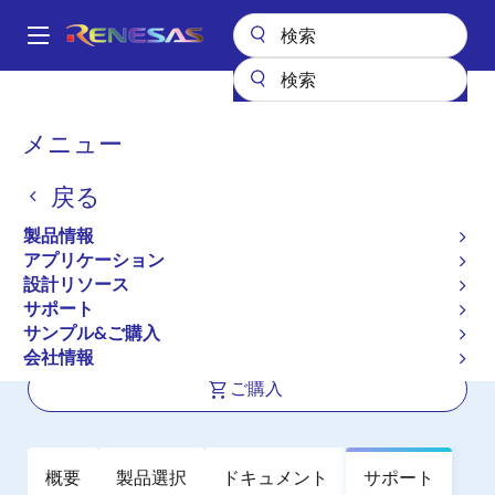
メ
イ
A
ン
Main
コ
全製品リスト
インタフェース
フォトカプラ（オプトカプラ）
navigation
ン
IC の出力フォトカプラ／オプトカプラ
PS8502L1
パ
メニュー
テ
ン
PS8502L1
ン
戻る
ツ
く
アクティブ
長期製品供給対象
に
ず
製品情報
1 Mbps アナログ出力型 沿面8 mm 対応
移
アプリケーション
動
8 ピンDIP 高速フォトカプラ
設計リソース
サポート
サンプル&ご購入
データシート
会社情報
ご購入
概要
製品選択
ドキュメント
サポート