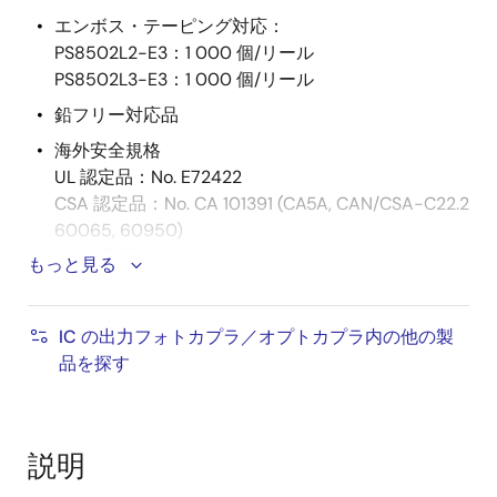
エンボス・テーピング対応：
PS8502L2-E3：1 000 個/リール
PS8502L3-E3：1 000 個/リール
鉛フリー対応品
海外安全規格
UL 認定品：No. E72422
CSA 認定品：No. CA 101391 (CA5A, CAN/CSA-C22.2
60065, 60950)
BSI 認定品：No. 8937, 8938
もっと見る
SEMKO 認定品：No. 615433
NEMKO 認定品：No. P06207243
DEMKO 認定品：No. 314091
IC の出力フォトカプラ／オプトカプラ内の他の製
FIMKO 認定品：No. FI 22827
品を探す
DIN EN60747-5-2 (VDE0884 Part2) 認定品：No.
40019182 （オプション対応いたします）
説明