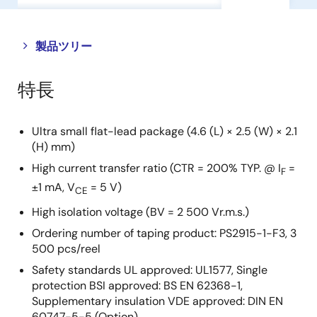
Close
Open
製品ツリー
product
product
tree
tree
特長
menu
menu
Ultra small flat-lead package (4.6 (L) × 2.5 (W) × 2.1
(H) mm)
High current transfer ratio (CTR = 200% TYP. @ I
=
F
±1 mA, V
= 5 V)
CE
High isolation voltage (BV = 2 500 Vr.m.s.)
Ordering number of taping product: PS2915-1-F3, 3
500 pcs/reel
Safety standards UL approved: UL1577, Single
protection BSI approved: BS EN 62368-1,
Supplementary insulation VDE approved: DIN EN
60747-5-5 (Option)