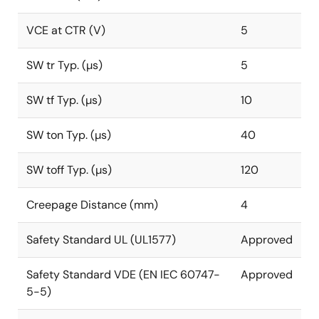
VCE at CTR (V)
5
SW tr Typ. (µs)
5
SW tf Typ. (µs)
10
SW ton Typ. (µs)
40
SW toff Typ. (µs)
120
Creepage Distance (mm)
4
Safety Standard UL (UL1577)
Approved
Safety Standard VDE (EN IEC 60747-
Approved
5-5)