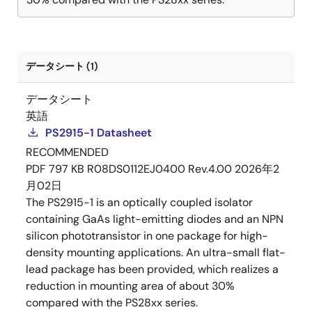
データシート (1)
データシート
英語
PS2915-1 Datasheet
RECOMMENDED
PDF
797 KB
R08DS0112EJ0400 Rev.4.00
2026年2
月02日
The PS2915-1 is an optically coupled isolator
containing GaAs light-emitting diodes and an NPN
silicon phototransistor in one package for high-
density mounting applications. An ultra-small flat-
lead package has been provided, which realizes a
reduction in mounting area of about 30%
compared with the PS28xx series.