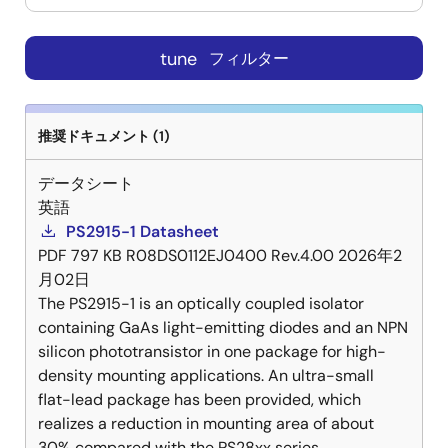
tune
フィルター
推奨ドキュメント (1)
データシート
英語
PS2915-1 Datasheet
PDF
797 KB
R08DS0112EJ0400 Rev.4.00
2026年2
月02日
The PS2915-1 is an optically coupled isolator
containing GaAs light-emitting diodes and an NPN
silicon phototransistor in one package for high-
density mounting applications. An ultra-small
flat-lead package has been provided, which
realizes a reduction in mounting area of about
30% compared with the PS28xx series.