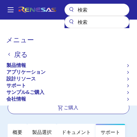
メ
イ
A
ン
Main
コ
全製品リスト
インタフェース
フォトカプラ（オプトカプラ）
navigation
ン
トランジスタ出力フォトカプラ／オプトカプラ
PS2915-1
パ
メニュー
テ
ン
PS2915-1
ン
戻る
ツ
く
アクティブ
長期製品供給対象
に
ず
製品情報
High CTR, AC Input Response Type 4-
移
アプリケーション
動
PIN Ultra Small Flat-lead Photocoupler
設計リソース
サポート
サンプル&ご購入
データシート
会社情報
ご購入
概要
製品選択
ドキュメント
サポート