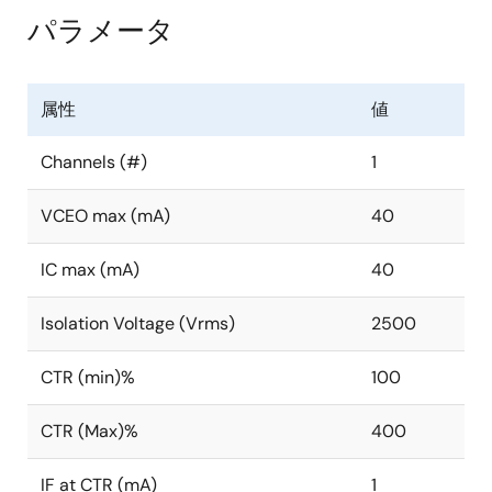
パラメータ
属性
値
Channels (#)
1
VCEO max (mA)
40
IC max (mA)
40
Isolation Voltage (Vrms)
2500
CTR (min)%
100
CTR (Max)%
400
IF at CTR (mA)
1