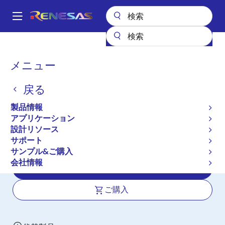
メ
イ
A
ン
Main
コ
全製品リスト
インタフェース
フォトカプラ（オプトカプラ）
navigation
ン
トランジスタ出力フォトカプラ／オプトカプラ
PS2805A-1
パ
メニュー
テ
ン
PS2805A-1
ン
戻る
ツ
く
新規採用非推奨品
に
ず
製品情報
HIGH ISOLATION VOLTAGE AC INPUT
移
アプリケーション
動
RESPONSE TYPE SSOP
設計リソース
PHOTOCOUPLER
サポート
サンプル&ご購入
会社情報
データシート
ご購入