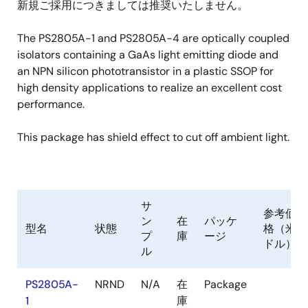
新規ご採用につきましては推奨いたしません。
The PS2805A-1 and PS2805A-4 are optically coupled
isolators containing a GaAs light emitting diode and
an NPN silicon phototransistor in a plastic SSOP for
high density applications to realize an excellent cost
performance.
This package has shield effect to cut off ambient light.
サ
参考価
ン
在
パッケ
型名
状態
格（米
プ
庫
ージ
ドル）
ル
PS2805A-
NRND
N/A
在
Package
1
庫