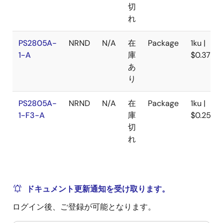
切
れ
PS2805A-
NRND
N/A
在
Package
1ku |
1-A
庫
$0.379
あ
り
PS2805A-
NRND
N/A
在
Package
1ku |
1-F3-A
庫
$0.257
切
れ
ドキュメント更新通知を受け取ります。
ログイン後、ご登録が可能となります。