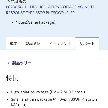
代替製品
PS2805C-1 - HIGH ISOLATION VOLTAGE AC INPUT
RESPONSE TYPE SSOP PHOTOCOUPLER
Notes:
(Same Package)
概要
製品選択
ドキュメント
サポート
Close
Open
製品ツリー
product
product
tree
tree
特長
menu
menu
High isolation voltage (BV = 2 500 Vr.m.s.)
Small and thin package (4, 16-pin SSOP, Pin pitch
1.27 mm)