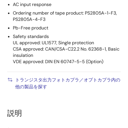
AC input response
Ordering number of tape product: PS2805A-1-F3,
PS2805A-4-F3
Pb-Free product
Safety standards
UL approved: UL1577, Single protection
CSA approved: CAN/CSA-C22.2 No. 62368-1, Basic
insulation
VDE approved: DIN EN 60747-5-5 (Option)
トランジスタ出力フォトカプラ／オプトカプラ内の
他の製品を探す
説明