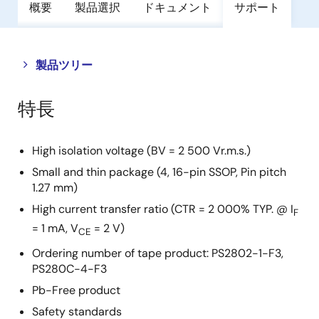
概要
製品選択
ドキュメント
サポート
Close
Open
製品ツリー
product
product
tree
tree
特長
menu
menu
High isolation voltage (BV = 2 500 Vr.m.s.)
Small and thin package (4, 16-pin SSOP, Pin pitch
1.27 mm)
High current transfer ratio (CTR = 2 000% TYP. @ I
F
= 1 mA, V
= 2 V)
CE
Ordering number of tape product: PS2802-1-F3,
PS280C-4-F3
Pb-Free product
Safety standards