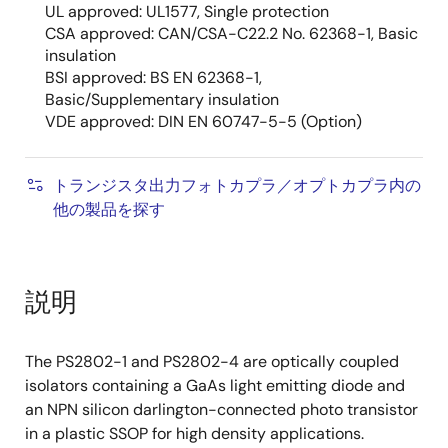
UL approved: UL1577, Single protection
CSA approved: CAN/CSA-C22.2 No. 62368-1, Basic
insulation
BSI approved: BS EN 62368-1,
Basic/Supplementary insulation
VDE approved: DIN EN 60747-5-5 (Option)
トランジスタ出力フォトカプラ／オプトカプラ内の
他の製品を探す
説明
The PS2802-1 and PS2802-4 are optically coupled
isolators containing a GaAs light emitting diode and
an NPN silicon darlington-connected photo transistor
in a plastic SSOP for high density applications.