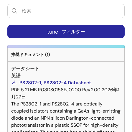
tune
フィルター
推奨ドキュメント (1)
データシート
英語
PS2802-1, PS2802-4 Datasheet
PDF
5.21 MB
R08DS0156EJ0200 Rev.2.00
2026年1
月27日
The PS2802-1 and PS2802-4 are optically
coupled isolators containing a GaAs light-emitting
diode and an NPN silicon Darlington-connected
phototransistor in a plastic SSOP for high-density