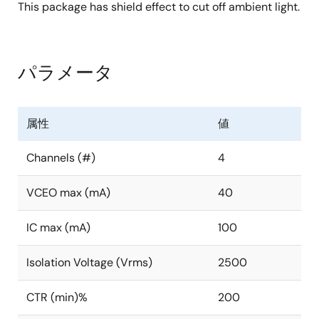
This package has shield effect to cut off ambient light.
パラメータ
属性
値
Channels (#)
4
VCEO max (mA)
40
IC max (mA)
100
Isolation Voltage (Vrms)
2500
CTR (min)%
200