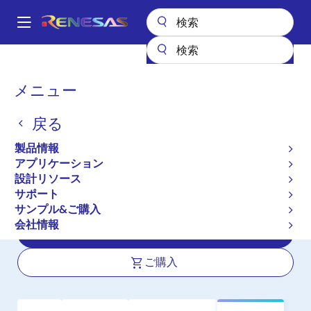
メ
イ
A
ン
Main
コ
全製品リスト
インタフェース
フォトカプラ（オプトカプラ）
navigation
ン
トランジスタ出力フォトカプラ／オプトカプラ
PS2802-4
パ
メニュー
テ
ン
PS2802-4
ン
戻る
ツ
く
アクティブ
長期製品供給対象
に
ず
製品情報
HIGH ISOLATION VOLTAGE
移
アプリケーション
動
DARLINGTON TRANSISTOR TYPE SSOP
設計リソース
PHOTOCOUPLER
サポート
サンプル&ご購入
会社情報
データシート
ご購入