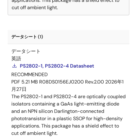
applications. This package has a shield effect to
cut off ambient light.
データシート (1)
データシート
英語
PS2802-1, PS2802-4 Datasheet
RECOMMENDED
PDF
5.21 MB
R08DS0156EJ0200 Rev.2.00
2026年1
月27日
The PS2802-1 and PS2802-4 are optically coupled
isolators containing a GaAs light-emitting diode
and an NPN silicon Darlington-connected
phototransistor in a plastic SSOP for high-density
applications. This package has a shield effect to
cut off ambient light.