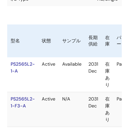
長期
在
パッ
型名
状態
サンプル
供給
庫
ージ
PS2565L2-
Active
Available
2031
在
Pack
1-A
Dec
庫
あ
り
PS2565L2-
Active
N/A
2031
在
Pack
1-F3-A
Dec
庫
あ
り