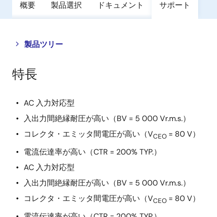
概要
製品選択
ドキュメント
サポート
Close
Open
製品ツリー
product
product
tree
tree
特長
menu
menu
AC 入力対応型
入出力間絶縁耐圧が高い（BV = 5 000 Vr.m.s.）
コレクタ・エミッタ間電圧が高い（V
= 80 V）
CEO
電流伝達率が高い（CTR = 200% TYP.）
AC 入力対応型
入出力間絶縁耐圧が高い（BV = 5 000 Vr.m.s.）
コレクタ・エミッタ間電圧が高い（V
= 80 V）
CEO
電流伝達率が高い（CTR = 200% TYP.）