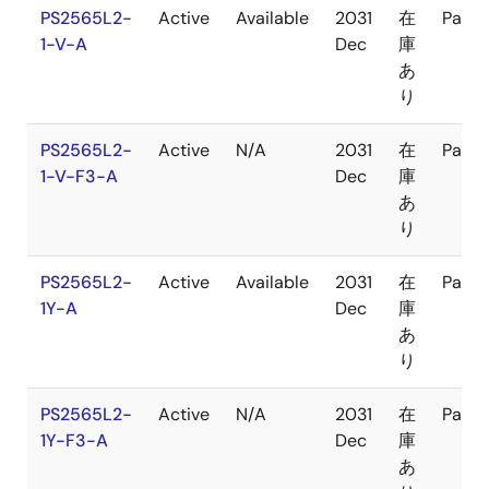
PS2565L2-
Active
Available
2031
在
Pack
1-V-A
Dec
庫
あ
り
PS2565L2-
Active
N/A
2031
在
Pack
1-V-F3-A
Dec
庫
あ
り
PS2565L2-
Active
Available
2031
在
Pack
1Y-A
Dec
庫
あ
り
PS2565L2-
Active
N/A
2031
在
Pack
1Y-F3-A
Dec
庫
あ