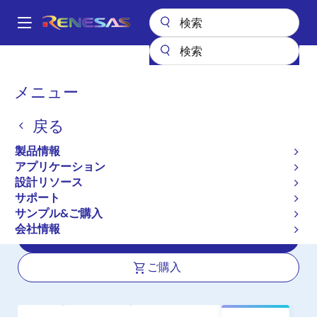
メ
イ
A
ン
Main
コ
全製品リスト
インタフェース
フォトカプラ（オプトカプラ）
navigation
ン
トランジスタ出力フォトカプラ／オプトカプラ
PS2565L2-1
パ
メニュー
テ
ン
PS2565L2-1
ン
戻る
ツ
く
アクティブ
長期製品供給対象
に
ず
製品情報
高絶縁耐圧，AC 入力対応，シングルト
移
アプリケーション
動
ランジスタ出力 マルチフォトカプラ・
設計リソース
シリーズ
サポート
サンプル&ご購入
会社情報
データシート
ご購入