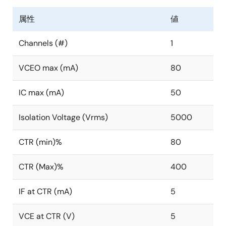
属性
値
Channels (#)
1
VCEO max (mA)
80
IC max (mA)
50
Isolation Voltage (Vrms)
5000
CTR (min)%
80
CTR (Max)%
400
IF at CTR (mA)
5
VCE at CTR (V)
5