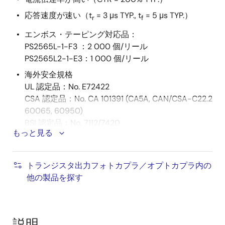
応答速度が速い（t
= 3 μs TYP., t
= 5 μs TYP.）
r
f
エンボス・テーピング対応品：
PS2565L-1-F3 ：2 000 個/リール
PS2565L2-1-E3：1 000 個/リール
海外安全規格
UL 認定品：No. E72422
CSA 認定品：No. CA 101391 (CA5A, CAN/CSA-C22.2
60065, 60950)
BSI 認定品：No. 7112/7420
もっと見る
SEMKO 認定品：No. 903238
NEMKO 認定品：No. P09210868
DEMKO 認定品：No. 314999
トランジスタ出力フォトカプラ／オプトカプラ内の
FIMKO 認定品：No. FI 25119
他の製品を探す
DIN EN60747-5-2 (VDE0884 Part2) 認定品：No.
40008862 （オプション対応いたします）
説明