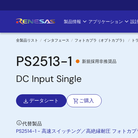
メ
イ
ン
製品情報
アプリケーション
設
Main
コ
ン
navigation
テ
全製品リスト
インタフェース
フォトカプラ（オプトカプラ）
ト
ン
パ
ツ
PS2513-1
新規採用非推奨品
に
ン
移
DC Input Single
く
動
ず
データシート
ご購入
代替製品
PS2514-1 - 高速スイッチング／高絶縁耐圧 フォトカ