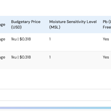
Budgetary Price
Moisture Sensitivity Level
Pb (
age
(USD)
(MSL)
Free
age
1ku | $0.318
1
Yes
age
1ku | $0.318
1
Yes