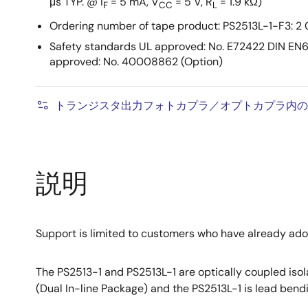
μs TYP. @ I
= 5 mA, V
= 5 V, R
= 1.9 kΩ)
F
CC
L
Ordering number of tape product: PS2513L-1-F3: 2
Safety standards UL approved: No. E72422 DIN E
approved: No. 40008862 (Option)
トランジスタ出力フォトカプラ／オプトカプラ内の
説明
Support is limited to customers who have already ad
The PS2513-1 and PS2513L-1 are optically coupled isola
(Dual In-line Package) and the PS2513L-1 is lead bend