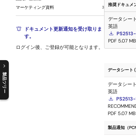
推奨ドキュメント
マーケティング資料
3
データシー
英語
ドキュメント更新通知を受け取りま
PS2513-
す。
PDF
5.07 MB
ログイン後、ご登録が可能となります。
データシート (
製品ツリー
データシー
C
l
o
s
e
p
r
o
d
u
c
t
t
r
e
e
m
e
n
O
p
e
n
p
r
o
d
u
c
t
t
r
e
e
m
e
n
英語
PS2513-1
RECOMMEN
PDF
5.07 MB
製品通知（PCN