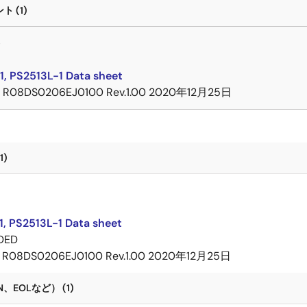
 (1)
ト
1, PS2513L-1 Data sheet
R08DS0206EJ0100 Rev.1.00
2020年12月25日
1)
ト
, PS2513L-1 Data sheet
DED
R08DS0206EJ0100 Rev.1.00
2020年12月25日
、EOLなど） (1)