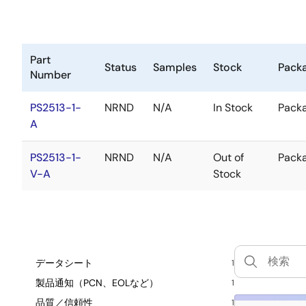
Part
Status
Samples
Stock
Pack
Number
PS2513-1-
NRND
N/A
In Stock
Pack
A
PS2513-1-
NRND
N/A
Out of
Pack
V-A
Stock
データシート
1
製品通知（PCN、EOLなど）
1
品質／信頼性
1