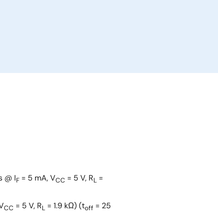
s @ I
= 5 mA, V
= 5 V, R
=
F
CC
L
V
= 5 V, R
= 1.9 kΩ) (t
= 25
CC
L
off