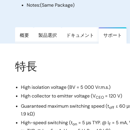
Notes:
(Same Package)
概要
製品選択
ドキュメント
サポート
特長
High isolation voltage (BV = 5 000 Vr.m.s.)
High collector to emitter voltage (V
= 120 V)
CEO
Guaranteed maximum switching speed (t
≤ 60 μ
off
1.9 kΩ)
High-speed switching (t
= 5 μs TYP. @ I
= 5 mA, 
on
F