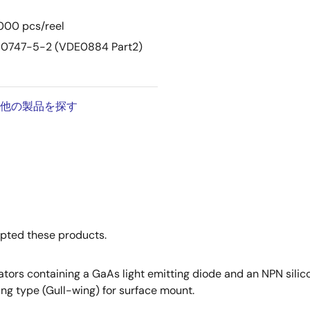
 000 pcs/reel
N60747-5-2 (VDE0884 Part2)
他の製品を探す
opted these products.
tors containing a GaAs light emitting diode and an NPN silicon
ing type (Gull-wing) for surface mount.