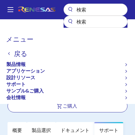
メ
イ
A
ン
Main
コ
全製品リスト
インタフェース
フォトカプラ（オプトカプラ）
navigation
ン
トランジスタ出力フォトカプラ／オプトカプラ
PS2506-1
パ
メニュー
テ
ン
PS2506-1
ン
戻る
ツ
く
アクティブ
長期製品供給対象
に
ず
製品情報
AC 入力対応，ダーリントン出力 マル
移
アプリケーション
動
チフォトカプラ・シリーズ
設計リソース
サポート
サンプル&ご購入
データシート
会社情報
ご購入
概要
製品選択
ドキュメント
サポート