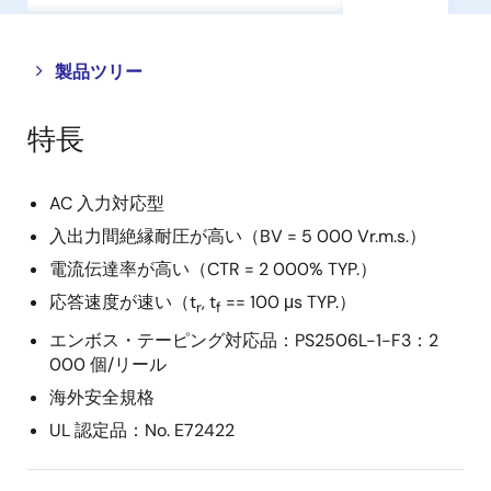
Close
Open
製品ツリー
product
product
tree
tree
特長
menu
menu
AC 入力対応型
入出力間絶縁耐圧が高い（BV = 5 000 Vr.m.s.）
電流伝達率が高い（CTR = 2 000% TYP.）
応答速度が速い（t
, t
== 100 μs TYP.）
r
f
エンボス・テーピング対応品：PS2506L-1-F3：2
000 個/リール
海外安全規格
UL 認定品：No. E72422