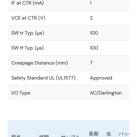
IF at CTR (mA)
1
VCE at CTR (V)
2
SW tr Typ. (µs)
100
SW tf Typ. (µs)
100
Creepage Distance (mm)
7
Safety Standard UL (UL1577)
Approved
I/O Type
AC/Darlington
長期
在
パッケ