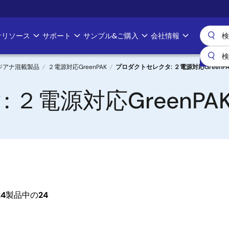
計リソース
サポート
サンプル&ご購入
会社情報
デジアナ混載製品
２電源対応GreenPAK
プロダクトセレクタ: ２電源対応GreenPA
２電源対応GreenPA
24
製品中の
24