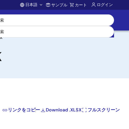
日本語
ログイン
サンプル
カート
Account
K
K
リンクをコピー
Download .XLSX
フルスクリーン