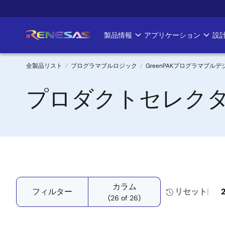
メ
イ
ン
製品情報
アプリケーション
設
Main
コ
ン
navigation
テ
全製品リスト
プログラマブルロジック
GreenPAKプログラマブル
ン
パ
プロダクトセレクタ: 
ツ
に
ン
移
く
動
ず
カラム
フィルター
リセット
(26 of 26)