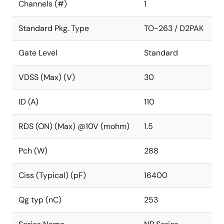
Channels (#)
1
Standard Pkg. Type
TO-263 / D2PAK
Gate Level
Standard
VDSS (Max) (V)
30
ID (A)
110
RDS (ON) (Max) @10V (mohm)
1.5
Pch (W)
288
Ciss (Typical) (pF)
16400
Qg typ (nC)
253