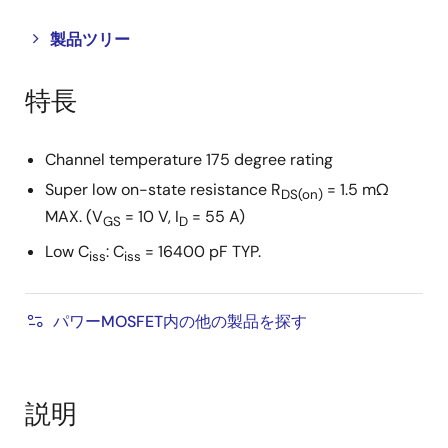
Close
Open
製品ツリー
product
product
tree
tree
特長
menu
menu
Channel temperature 175 degree rating
Super low on-state resistance R
= 1.5 mΩ
DS(on)
MAX. (V
= 10 V, I
= 55 A)
GS
D
Low C
: C
= 16400 pF TYP.
iss
iss
パワーMOSFET内の他の製品を探す
説明