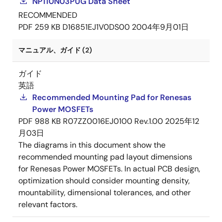
NP110N03PUG Data Sheet
RECOMMENDED
PDF
259 KB
D16851EJ1V0DS00
2004年9月01日
マニュアル、ガイド (2)
ガイド
英語
Recommended Mounting Pad for Renesas
Power MOSFETs
PDF
988 KB
R07ZZ0016EJ0100 Rev.1.00
2025年12
月03日
The diagrams in this document show the
recommended mounting pad layout dimensions
for Renesas Power MOSFETs. In actual PCB design,
optimization should consider mounting density,
mountability, dimensional tolerances, and other
relevant factors.