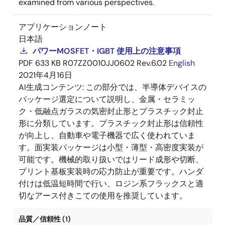
examined from various perspectives.
アプリケーションノート
日本語
パワーMOSFET・IGBT 使用上の注意事項
PDF
633 KB
R07ZZ0010JJ0602 Rev.6.02
English
2021年4月16日
AI生成コンテンツ:
この部分では、半導体デバイスの
パッケージ選定について説明し、金属・セラミッ
ク・低融点ガラスの気密封止形とプラスチック封止
形に分類しています。プラスチック封止形は信頼性
が向上し、自動車や電子機器で広く使われていま
す。面実装パッケージは小型・薄型・高密度実装が
可能です。機械的取り扱いではリード成形や切断、
プリント基板実装時の応力防止が重要です。ハンダ
付けは低温短時間で行い、ロジン系フラックスと適
切なアース付きこての使用を推奨しています。
品質／信頼性 (1)