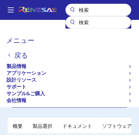
メ
イ
A
ン
Main
コ
全製品リスト
パワーディスクリート
パワーMOSFET
navigation
ン
NP110N03PUG
パ
メニュー
テ
ン
NP110N03PUG
ン
戻る
ツ
く
アクティブ
に
ず
製品情報
Power MOSFETs for Automotive
移
アプリケーション
動
設計リソース
サポート
データシート
サンプル&ご購入
会社情報
ご購入
概要
製品選択
ドキュメント
ソフトウェア／