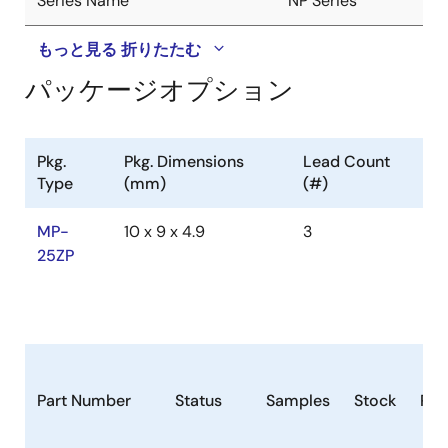
Series Name
NP Series
もっと見る
折りたたむ
パッケージオプション
Pkg.
Pkg. Dimensions
Lead Count
Type
(mm)
(#)
MP-
10 x 9 x 4.9
3
25ZP
Part Number
Status
Samples
Stock
Ro