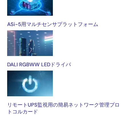
プ
リ
ケ
ASi-5用マルチセンサプラットフォーム
ー
シ
ョ
ン
DALI RGBWW LEDドライバ
リモートUPS監視用の簡易ネットワーク管理プロ
トコルカード