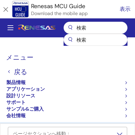
メ
Renesas MCU Guide
表示
イ
Download the mobile app
ン
コ
A
ン
Main
テ
全製品リスト
マイクロコントローラとマイクロプロセッサ
ン
navigation
Renesas Synergy™プラットフォームMCU
パ
ツ
メニュー
に
ン
Renesas Synergy™プラッ
移
戻る
く
トフォームMCU
動
ず
製品情報
アプリケーション
プロダクトセレクタ
設計リソース
サポート
クロスリファレンス
サンプル&ご購入
会社情報
ページセクションへ移動：