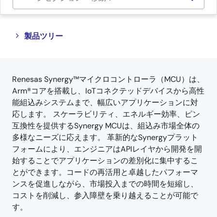
Close
Open
製品ツリー
product
product
tree
tree
menu
menu
Renesas Synergy™マイクロコントローラ（MCU）は、
Arm®コアを搭載し、IoTコネクテッドデバイスから高性
能組込みシステムまで、幅広いアプリケーションに対
応します。 スケーラビリティ、エネルギー効率、ピン
互換性を提供するSynergy MCUは、組込み市場全体の
多様なニーズに応えます。 革新的なSynergyプラット
フォームにより、エンジニアはAPIレイヤから開発を開
始することでアプリケーションの差別化に集中するこ
とができます。コードの再活用と卓越したパフォーマ
ンスを促進しながら、市場投入までの時間を短縮し、
コストを削減し、参入障壁を乗り越えることが可能で
す。