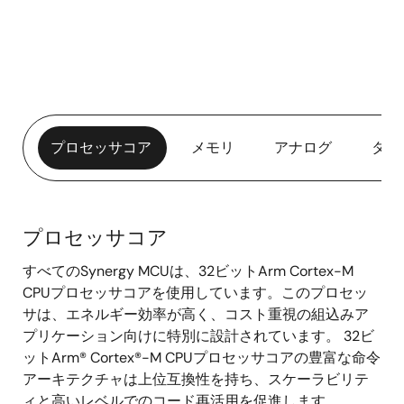
プロセッサコア
メモリ
アナログ
タイ
プロセッサコア
プ
すべてのSynergy MCUは、32ビットArm Cortex-M
ロ
CPUプロセッサコアを使用しています。このプロセッ
セ
サは、エネルギー効率が高く、コスト重視の組込みア
ッ
プリケーション向けに特別に設計されています。 32ビ
サ
ットArm® Cortex®-M CPUプロセッサコアの豊富な命令
コ
アーキテクチャは上位互換性を持ち、スケーラビリテ
ア
ィと高いレベルでのコード再活用を促進します。