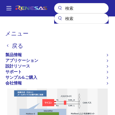
メ
イ
A
ン
Main
コ
全製品リスト
マイクロコントローラとマイクロプロセッサ
navigation
ン
その他のMCUとMPU
その他のMCUとMPU
H8S HCAN
パ
メニュー
テ
ン
H8S HCAN
ン
戻る
ツ
く
に
ず
製品情報
移
アプリケーション
動
設計リソース
サポート
HCANの特長
サンプル&ご購入
会社情報