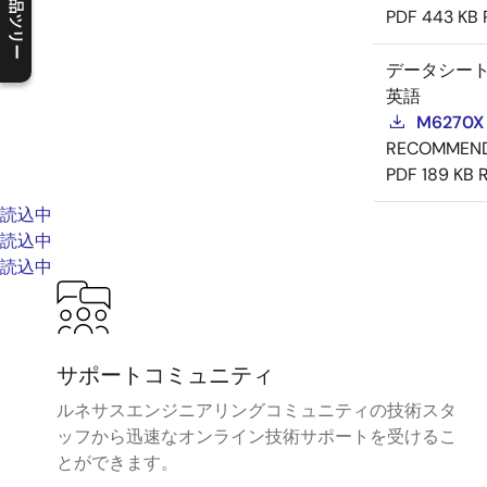
製品ツリー
PDF
443 KB
C
l
o
s
e
p
r
o
d
u
c
t
t
r
e
e
m
e
n
O
p
e
n
p
r
o
d
u
c
t
t
r
e
e
m
e
n
データシー
英語
M6270X 
RECOMMEN
PDF
189 KB
読込中
読込中
読込中
サポートコミュニティ
ルネサスエンジニアリングコミュニティの技術スタ
ッフから迅速なオンライン技術サポートを受けるこ
とができます。