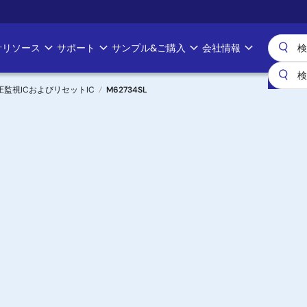
計リソース
サポート
サンプル&ご購入
会社情報
圧監視ICおよびリセットIC
M62734SL