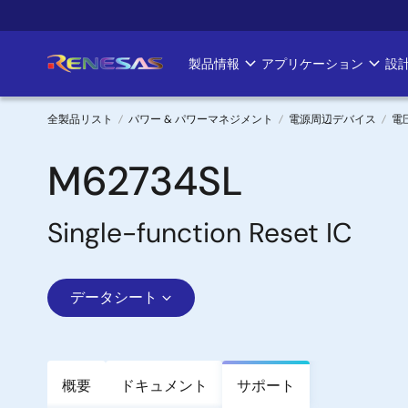
メ
イ
ン
製品情報
アプリケーション
設
Main
コ
ン
navigation
テ
全製品リスト
パワー & パワーマネジメント
電源周辺デバイス
電
ン
パ
ツ
M62734SL
に
ン
移
Single-function Reset IC
く
動
ず
データシート
概要
ドキュメント
サポート